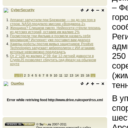
– Ф
CyberSecurity
гор
Аппарат запустили при Брежневе — он до сих пор в
строю. NASA продлило миссию «Вояджера-2»
соо
Женщина? Слишком смело. Нейросети стёрли героинь
из детских историй, оставив им жалкие 2%
Рег
Посмотрели три фильма и посмели назвать себя
киноманом? Интернет уже поставил вам диагноз
адм
Хакеры-роботы против живых защитников: Positive
Technologies запускает киберполигон с ИИ-атаками,
которые невозможно предугадать
250
От 2^128 до жалких 2^39: баг 12-летней давности в
CryptoJS позволяет сбрутить сид-фразу на обычном
сор
ноуте
(жи
←
1
2
3
4
5
6
7
8
9
10
11
12
13
14
15
16
→
тен
Ошибка
В у
Error while retriving feed http://www.drive.ru/export/rss.xml
спо
шес
©
Su
fix
.ru
2007-2011
Арс
При использовании новостей с сайта,