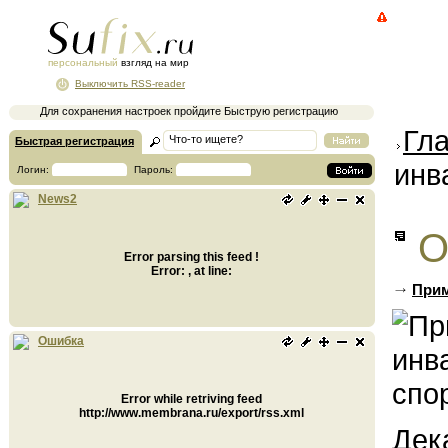
персональный
взгляд на мир
Выключить RSS-reader
Для сохранения настроек пройдите Быструю регистрацию
Гл
Быстрая регистрация
инв
Логин:
Пароль:
News2
О
Error parsing this feed !
Error: , at line:
Прим
Ошибка
Error while retriving feed
http://www.membrana.ru/export/rss.xml
Дек