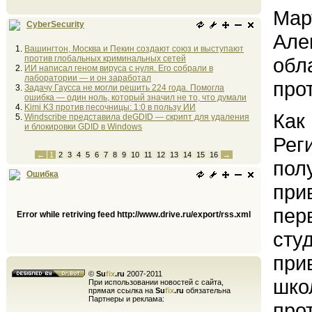
Мар
CyberSecurity
Але
Вашингтон, Москва и Пекин создают союз и выступают
против глобальных криминальных сетей
обл
ИИ написал геном вируса с нуля. Его собрали в
лаборатории — и он заработал
про
Задачу Гаусса не могли решить 224 года. Помогла
ошибка — один ноль, который значил не то, что думали
Kimi K3 против песочницы: 1:0 в пользу ИИ
Как
Windscribe представила deGDID — скрипт для удаления
и блокировки GDID в Windows
Рег
←
1
2
3
4
5
6
7
8
9
10
11
12
13
14
15
16
→
пол
Ошибка
при
пер
Error while retriving feed http://www.drive.ru/export/rss.xml
сту
при
©
Su
fix
.ru
2007-2011
школ
При использовании новостей с сайта,
прямая ссылка на
Su
fix
.ru
обязательна
Партнеры и реклама:
про