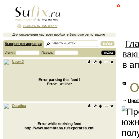
персональный
взгляд на мир
Выключить RSS-reader
Для сохранения настроек пройдите Быструю регистрацию
Гл
Быстрая регистрация
вак
Логин:
Пароль:
в а
News2
Error parsing this feed !
О
Error: , at line:
Прот
Ошибка
Error while retriving feed
http://www.membrana.ru/export/rss.xml