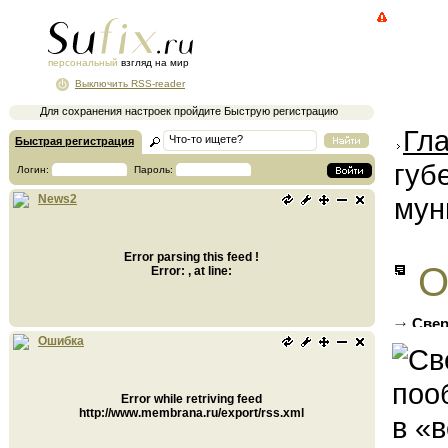
персональный
взгляд на мир
Выключить RSS-reader
Для сохранения настроек пройдите Быструю регистрацию
Гл
Быстрая регистрация
губ
Логин:
Пароль:
мун
News2
Error parsing this feed !
О
Error: , at line:
Свер
«верти
Ошибка
Error while retriving feed
http://www.membrana.ru/export/rss.xml