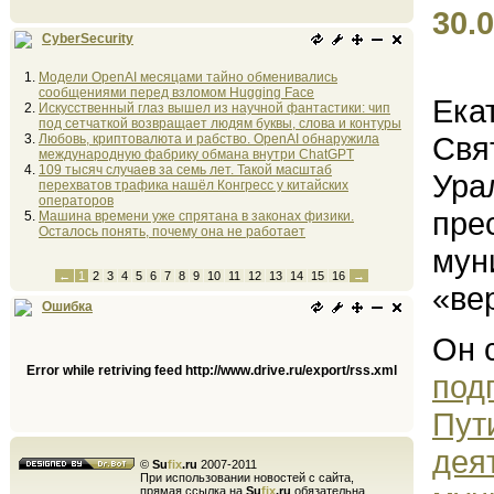
30.0
CyberSecurity
Модели OpenAI месяцами тайно обменивались
сообщениями перед взломом Hugging Face
Ека
Искусственный глаз вышел из научной фантастики: чип
под сетчаткой возвращает людям буквы, слова и контуры
Свя
Любовь, криптовалюта и рабство. OpenAI обнаружила
международную фабрику обмана внутри ChatGPT
109 тысяч случаев за семь лет. Такой масштаб
Ура
перехватов трафика нашёл Конгресс у китайских
операторов
пре
Машина времени уже спрятана в законах физики.
Осталось понять, почему она не работает
мун
←
1
2
3
4
5
6
7
8
9
10
11
12
13
14
15
16
→
«ве
Ошибка
Он 
Error while retriving feed http://www.drive.ru/export/rss.xml
под
Пут
дея
©
Su
fix
.ru
2007-2011
При использовании новостей с сайта,
прямая ссылка на
Su
fix
.ru
обязательна