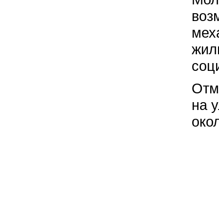
воз
мех
жил
соц
Отм
на 
око