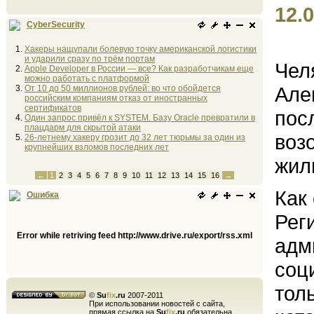
12.0
CyberSecurity
Хакеры нащупали болевую точку американской логистики
и ударили сразу по трём портам
Чел
Apple Developer в России — все? Как разработчикам еще
можно работать с платформой
Але
От 10 до 50 миллионов рублей: во что обойдется
российским компаниям отказ от иностранных
сертификатов
пос
Один запрос привёл к SYSTEM. Базу Oracle превратили в
плацдарм для скрытой атаки
воз
26-летнему хакеру грозит до 32 лет тюрьмы за один из
крупнейших взломов последних лет
жил
←
1
2
3
4
5
6
7
8
9
10
11
12
13
14
15
16
→
Как
Ошибка
Рег
Error while retriving feed http://www.drive.ru/export/rss.xml
адм
соц
тол
©
Su
fix
.ru
2007-2011
При использовании новостей с сайта,
прямая ссылка на
Su
fix
.ru
обязательна