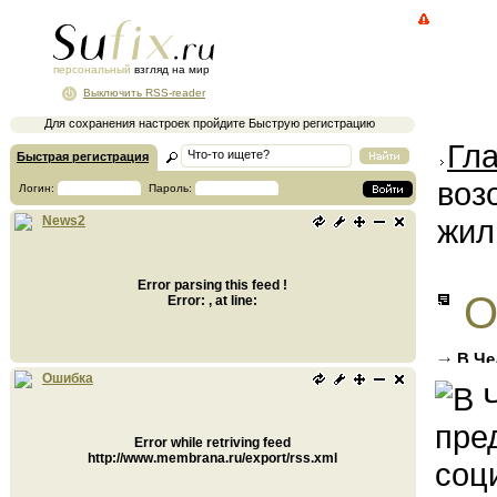
персональный
взгляд на мир
Выключить RSS-reader
Для сохранения настроек пройдите Быструю регистрацию
Гл
Быстрая регистрация
воз
Логин:
Пароль:
жил
News2
Error parsing this feed !
О
Error: , at line:
В Че
догово
Ошибка
Error while retriving feed
http://www.membrana.ru/export/rss.xml