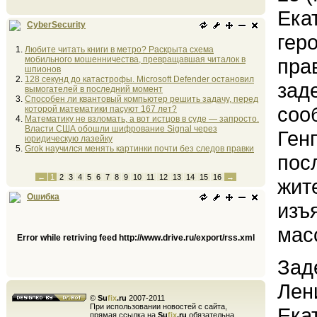
Ека
CyberSecurity
гер
Любите читать книги в метро? Раскрыта схема
мобильного мошенничества, превращавшая читалок в
пра
шпионов
128 секунд до катастрофы. Microsoft Defender остановил
зад
вымогателей в последний момент
Способен ли квантовый компьютер решить задачу, перед
соо
которой математики пасуют 167 лет?
Математику не взломать, а вот истцов в суде — запросто.
Власти США обошли шифрование Signal через
Ген
юридическую лазейку
Grok научился менять картинки почти без следов правки
пос
←
1
2
3
4
5
6
7
8
9
10
11
12
13
14
15
16
→
жит
Ошибка
изъ
мас
Error while retriving feed http://www.drive.ru/export/rss.xml
Зад
Лен
©
Su
fix
.ru
2007-2011
При использовании новостей с сайта,
Ека
прямая ссылка на
Su
fix
.ru
обязательна