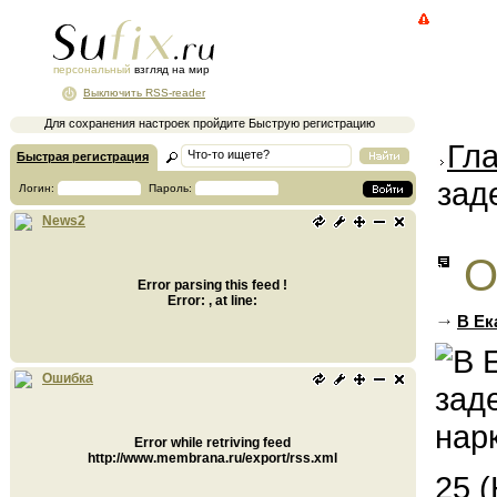
персональный
взгляд на мир
Выключить RSS-reader
Для сохранения настроек пройдите Быструю регистрацию
Гл
Быстрая регистрация
зад
Логин:
Пароль:
News2
О
Error parsing this feed !
Error: , at line:
В Ек
Ошибка
Error while retriving feed
http://www.membrana.ru/export/rss.xml
25 