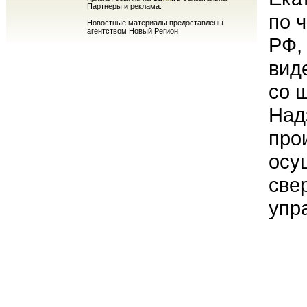
Партнеры и реклама:
по ч
Новостные материалы предоставлены
агентством Новый Регион
РФ,
вид
со 
Над
про
осу
све
упр