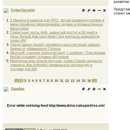
развитии
Представ
CyberSecurity
станет е
5 Махов и 0 шансов для ПРО: Китай развернул первое в
мире серийное гиперзвуковое оружие в промышленных
масштабах
Секретные тесты АНБ, закрытый доступ и 30 дней в
тени. Белый дом тихо берет под контроль разработку
супер-ИИ
Представлен проект огромного щита который закроет
Землю от убивающего Солнца
Microsoft: «тысячи сборок встанут 1 ноября». Платформа
NuGet отзывает годовые API-ключи
Миллионы книг пошли под нож, чтобы Claude научился
говорить. Как Anthropic превращала литературу в
топливо для ИИ
←
1
2
3
4
5
6
7
8
9
10
11
12
13
14
15
16
→
Ошибка
Error while retriving feed http://www.drive.ru/export/rss.xml