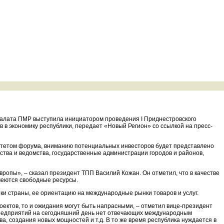
палата ПМР выступила инициатором проведения I Приднестровского
 в экономику республики, передает «Новый Регион» со ссылкой на пресс-
митетом форума, вниманию потенциальных инвесторов будет представлено
ства и ведомства, государственные администрации городов и районов,
опы», – сказал президент ТПП Василий Кожан. Он отметил, что в качестве
имеются свободные ресурсы.
ки страны, ее ориентацию на международные рынки товаров и услуг.
оектов, то и ожидания могут быть напрасными, – отметил вице-президент
 предприятий на сегодняшний день нет отвечающих международным
ва, создания новых мощностей и т.д. В то же время республика нуждается в