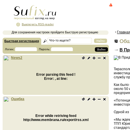
персональный
взгляд на мир
Выключить RSS-reader
Главна
Для сохранения настроек пройдите Быструю регистрацию
Общ
Быстрая регистрация
В Пр
Логин:
Пароль:
News2
Тираспол
инвестиц
Error parsing this feed !
службу п
Error: , at line:
Как было
около 50 
предприя
Ошибка
«Потенци
инвестор
Одной из
Error while retriving feed
«Мы ждем 
http://www.membrana.ru/export/rss.xml
ТПП Юрий
стандарта