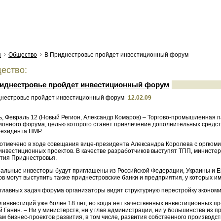
я
Общество
В Приднестровье пройдет инвестиционный форум
ество:
иднестровье пройдет инвестиционный форум
12.02.09
ь, Февраль 12 (Новый Регион, Александр Комаров) – Торгово-промышленная 
ионного форума, целью которого станет привлечение дополнительных средств
резидента ПМР.
 отмечено в ходе совещания вице-президента Александра Королева с оргко
инвестиционных проектов. В качестве разработчиков выступят ТПП, министер
тия Приднестровья.
альные инвесторы будут приглашены из Российской Федерации, Украины и Евр
ов могут выступить также приднестровские банки и предприятия, у которых 
 главных задач форума организаторы видят структурную перестройку экономи
инвестиций уже более 18 лет, но когда нет качественных инвестиционных пр
 Ганин. – Ни у министерств, ни у глав администрации, ни у большинства из
м бизнес-проектов развития, в том числе, развития собственного производст