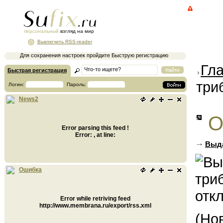
персональный
взгляд на мир
Выключить RSS-reader
Для сохранения настроек пройдите Быструю регистрацию
Гл
Быстрая регистрация
три
Логин:
Пароль:
News2
О
Error parsing this feed !
Error: , at line:
Выда
Ошибка
Error while retriving feed
http://www.membrana.ru/export/rss.xml
(Но