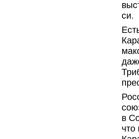
выс
си.
Ест
Кар
мак
даж
Три
пре
Рос
сою
в С
что
Кар