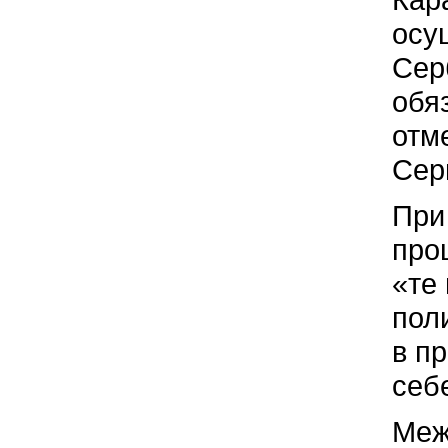
осу
Сер
обя
отм
Сер
При
про
«те
пол
в п
себе
Меж