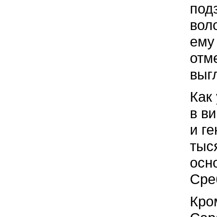
под
вол
ему
отме
выг
Как
в в
и ге
тыс
осн
Сре
Кро