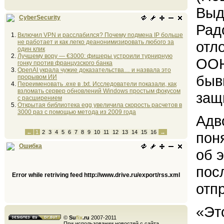
Выд
CyberSecurity
Рад
Включил VPN и расслабился? Почему подмена IP больше
не работает и как легко деанонимизировать любого за
отл
один клик
Лучшему вору — €3000: фишеры устроили турнирную
ООН
гонку против французского банка
OpenAI украла чужие доказательства… и назвала это
быв
прорывом ИИ
Переименовать .exe в .txt. Исследователи показали, как
взломать сервер обновлений Windows простым фокусом
защ
с расширением
Открытая библиотека egg увеличила скорость расчетов в
3000 раз с помощью метода из 2009 года
Адв
←
1
2
3
4
5
6
7
8
9
10
11
12
13
14
15
16
→
пон
Ошибка
об 
пос
Error while retriving feed http://www.drive.ru/export/rss.xml
отп
«Эт
©
Su
fix
.ru
2007-2011
При использовании новостей с сайта,