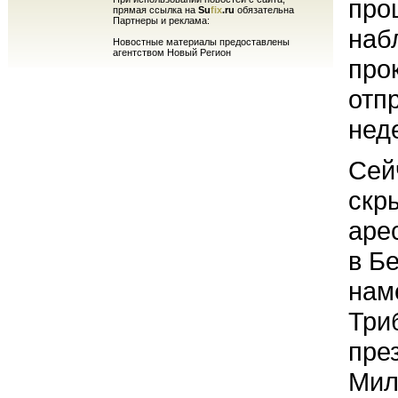
про
прямая ссылка на
Su
fix
.ru
обязательна
Партнеры и реклама:
наб
Новостные материалы предоставлены
агентством Новый Регион
про
отп
нед
Сей
скр
аре
в Б
нам
Три
пре
Мил