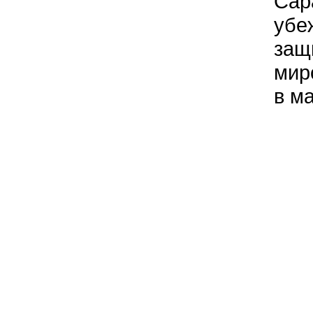
Сар
убе
защ
мир
в м