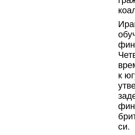
коа
Ира
обу
фин
Чет
вре
к ю
утв
зад
фин
бри
си.