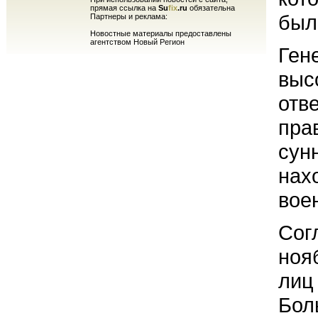
прямая ссылка на
Su
fix
.ru
обязательна
был
Партнеры и реклама:
Новостные материалы предоставлены
агентством Новый Регион
Ген
выс
отв
пра
сун
нах
вое
Сог
ноя
лиц
Бол