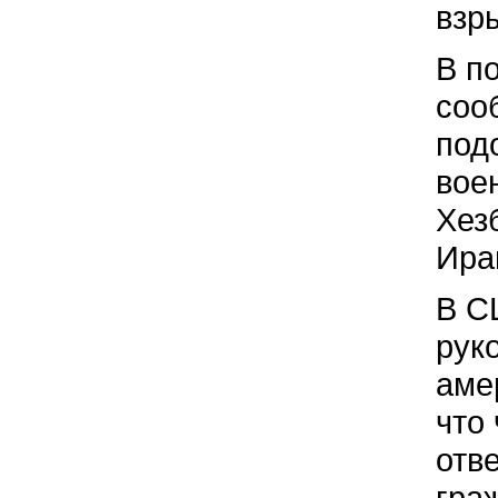
взр
В п
соо
под
вое
Хез
Ира
В С
рук
аме
что
отв
гра