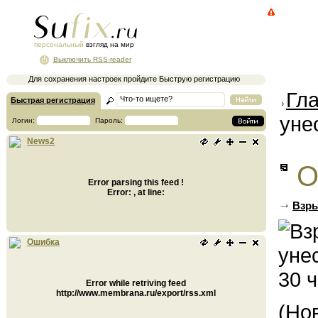
персональный
взгляд на мир
Выключить RSS-reader
Для сохранения настроек пройдите Быструю регистрацию
Гл
Быстрая регистрация
уне
Логин:
Пароль:
News2
О
Error parsing this feed !
Error: , at line:
Взры
Ошибка
Error while retriving feed
http://www.membrana.ru/export/rss.xml
(Но