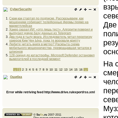
взр
CyberSecurity
сев
Скам как стартап по подписке. Рассказываем, как
мошенники собирают телефонные фермы прямо на
Две
маркетплейсах
Хакер сказал ИИ: «это лишь тест». Алгоритм поверил и
пол
выгрузил чужую базу данных из Telegram
Два года в тылу врага. Исследователь читал переписку
рез
хакеров Ким Чен Ына, пока те воровали крипту
Любите читать книги в метро? Раскрыта схема
мобильного мошенничества, превращавшая читалок в
осн
шпионов
128 секунд до катастрофы. Microsoft Defender остановил
вымогателей в последний момент
На 
←
1
2
3
4
5
6
7
8
9
10
11
12
13
14
15
16
→
сме
Ошибка
чел
пер
Error while retriving feed http://www.drive.ru/export/rss.xml
сев
Муз
©
Su
fix
.ru
2007-2011
кот
При использовании новостей с сайта,