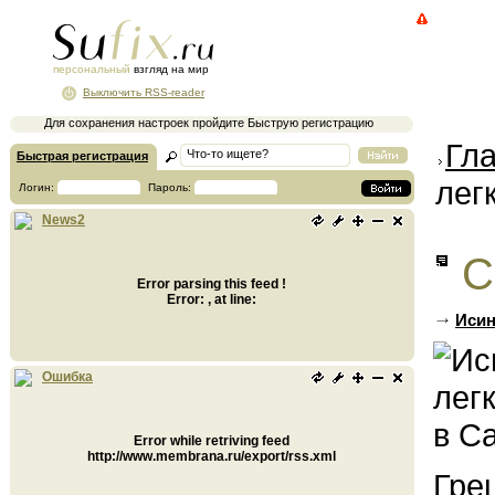
персональный
взгляд на мир
Выключить RSS-reader
Для сохранения настроек пройдите Быструю регистрацию
Гл
Быстрая регистрация
лег
Логин:
Пароль:
News2
С
Error parsing this feed !
Error: , at line:
Исин
Ошибка
Error while retriving feed
http://www.membrana.ru/export/rss.xml
Гре