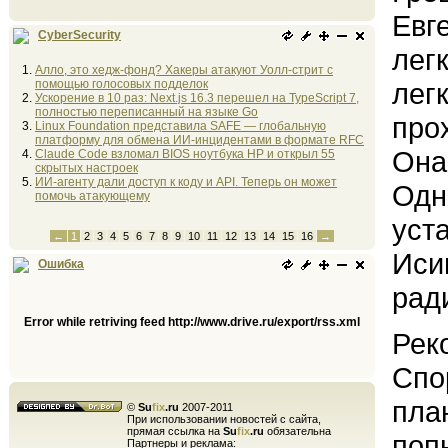
Евг
CyberSecurity
лег
Алло, это хедж-фонд? Хакеры атакуют Уолл-стрит с
помощью голосовых подделок
лег
Ускорение в 10 раз: Next.js 16.3 перешел на TypeScript 7,
полностью переписанный на языке Go
про
Linux Foundation представила SAFE — глобальную
платформу для обмена ИИ-инцидентами в формате RFC
Она
Claude Code взломал BIOS ноутбука HP и открыл 55
скрытых настроек
ИИ-агенту дали доступ к коду и API. Теперь он может
Одн
помочь атакующему
уста
←
1
2
3
4
5
6
7
8
9
10
11
12
13
14
15
16
→
Иси
Ошибка
рад
Error while retriving feed http://www.drive.ru/export/rss.xml
Рек
Спо
пла
©
Su
fix
.ru
2007-2011
При использовании новостей с сайта,
прямая ссылка на
Su
fix
.ru
обязательна
поп
Партнеры и реклама: