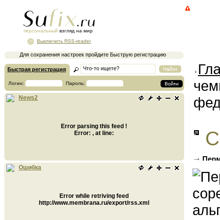
персональный
взгляд на мир
Выключить RSS-reader
Для сохранения настроек пройдите Быструю регистрацию
Гл
Быстрая регистрация
чем
Логин:
Пароль:
фед
News2
Error parsing this feed !
С
Error: , at line:
Перм
альпин
Ошибка
Error while retriving feed
http://www.membrana.ru/export/rss.xml