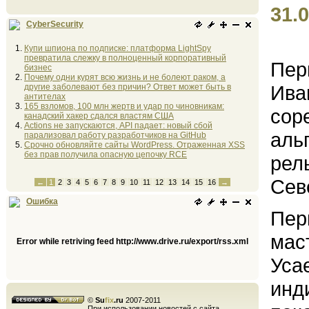
31.0
CyberSecurity
Купи шпиона по подписке: платформа LightSpy
превратила слежку в полноценный корпоративный
Пер
бизнес
Почему одни курят всю жизнь и не болеют раком, а
Ива
другие заболевают без причин? Ответ может быть в
антителах
165 взломов, 100 млн жертв и удар по чиновникам:
сор
канадский хакер сдался властям США
Actions не запускаются, API падает: новый сбой
аль
парализовал работу разработчиков на GitHub
Срочно обновляйте сайты WordPress. Отраженная XSS
без прав получила опасную цепочку RCE
рел
Сев
←
1
2
3
4
5
6
7
8
9
10
11
12
13
14
15
16
→
Ошибка
Пер
мас
Error while retriving feed http://www.drive.ru/export/rss.xml
Уса
инд
©
Su
fix
.ru
2007-2011
При использовании новостей с сайта,