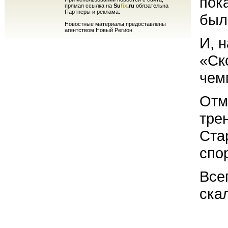
пока
прямая ссылка на
Su
fix
.ru
обязательна
Партнеры и реклама:
был
Новостные материалы предоставлены
агентством Новый Регион
И, 
«Ск
чем
Отм
тре
Ста
спо
Все
ска