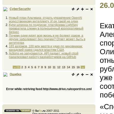
26.0
CyberSecurity
Новый план Альтмана: отдать управление OpenAI
искусственному интеллекту. И он такой не один
Ека
Купи шпиона по подписке: платформа LightSpy
превратила слежку в полноценный корпоративный
Але
бизнес
Почему одни курят всю жизнь и не болеют раком, а
другие заболевают без причин? Ответ может быть в
спо
антителах
165 взломов, 100 млн жертв и удар по чиновникам:
Оли
канадский хакер сдался властям США
Actions не запускаются, API падает: новый сбой
парализовал работу разработчиков на GitHub
отн
руб
←
1
2
3
4
5
6
7
8
9
10
11
12
13
14
15
16
→
Ошибка
уже
соо
Error while retriving feed http://www.drive.ru/export/rss.xml
поб
«Сп
©
Su
fix
.ru
2007-2011
При использовании новостей с сайта,