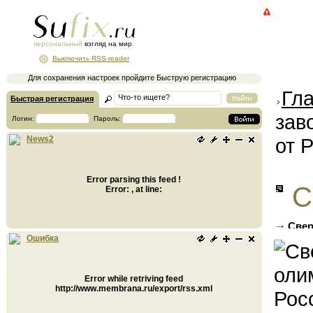
персональный
взгляд на мир
Выключить RSS-reader
Для сохранения настроек пройдите Быструю регистрацию
Гл
Быстрая регистрация
зав
Логин:
Пароль:
от 
News2
Error parsing this feed !
С
Error: , at line:
Свер
миллио
Ошибка
Error while retriving feed
http://www.membrana.ru/export/rss.xml