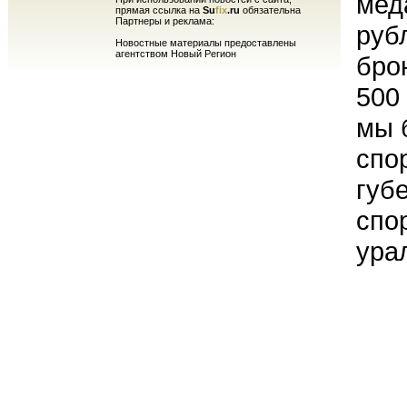
мед
прямая ссылка на
Su
fix
.ru
обязательна
Партнеры и реклама:
руб
Новостные материалы предоставлены
агентством Новый Регион
бро
500 
мы 
спо
губ
спо
ура