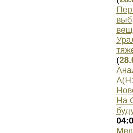
Пер
выб
вещ
Ура
тяж
(
28.
Ана
A(H
Нов
На 
буд
04:
Мед