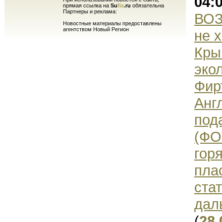
04:
прямая ссылка на
Su
fix
.ru
обязательна
Партнеры и реклама:
ВОЗ
Новостные материалы предоставлены
агентством Новый Регион
не 
Кры
эко
Фир
Анг
под
(ФО
гор
пла
ста
дал
(
28.