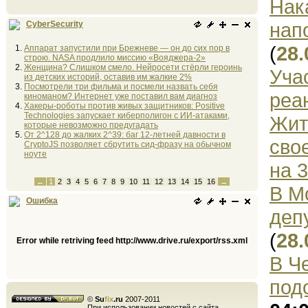
Нак
нап
CyberSecurity
(
28.
Аппарат запустили при Брежневе — он до сих пор в
строю. NASA продлило миссию «Вояджера-2»
Женщина? Слишком смело. Нейросети стёрли героинь
Уча
из детских историй, оставив им жалкие 2%
Посмотрели три фильма и посмели назвать себя
реа
киноманом? Интернет уже поставил вам диагноз
Хакеры-роботы против живых защитников: Positive
Technologies запускает киберполигон с ИИ-атаками,
Жит
которые невозможно предугадать
От 2^128 до жалких 2^39: баг 12-летней давности в
сво
CryptoJS позволяет сбрутить сид-фразу на обычном
ноуте
на 
←
1
2
3
4
5
6
7
8
9
10
11
12
13
14
15
16
→
В М
Ошибка
деп
(
28.
Error while retriving feed http://www.drive.ru/export/rss.xml
В Ч
под
©
Su
fix
.ru
2007-2011
При использовании новостей с сайта,