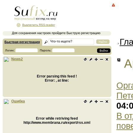
персональный
взгляд на мир
Выключить RSS-reader
Для сохранения настроек пройдите Быструю регистрацию
Гл
Быстрая регистрация
Логин:
Пароль:
А
News2
Error parsing this feed !
Error: , at line:
Орг
Пет
Ошибка
04:
В о
Error while retriving feed
http://www.membrana.ru/export/rss.xml
пов