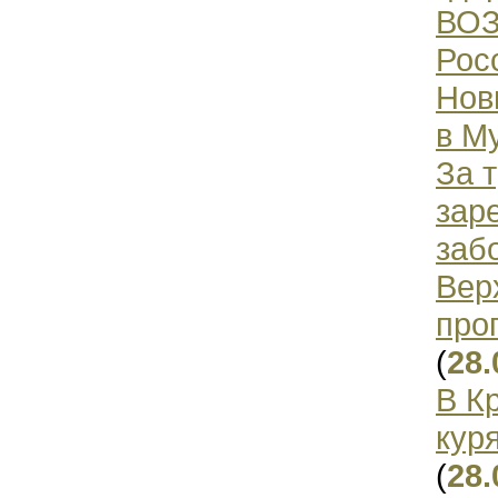
ВОЗ
Рос
Нов
в М
За 
зар
заб
Вер
про
(
28.
В К
кур
(
28.