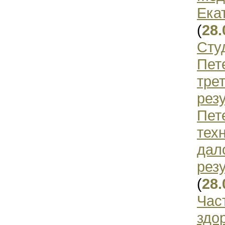
Ека
(
28.
Сту
Пет
тре
рез
Пет
тех
дал
рез
(
28.
Час
здо