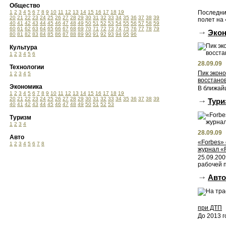
Общество
Последни
1
2
3
4
5
6
7
8
9
10
11
12
13
14
15
16
17
18
19
20
21
22
23
24
25
26
27
28
29
30
31
32
33
34
35
36
37
38
39
полет на 
40
41
42
43
44
45
46
47
48
49
50
51
52
53
54
55
56
57
58
59
60
61
62
63
64
65
66
67
68
69
70
71
72
73
74
75
76
77
78
79
Эко
80
81
82
83
84
85
86
87
88
89
90
91
92
93
94
95
96
Культура
1
2
3
4
5
6
28.09.09
Технологии
Пик эконо
1
2
3
4
5
восстанов
Экономика
В ближайш
1
2
3
4
5
6
7
8
9
10
11
12
13
14
15
16
17
18
19
20
21
22
23
24
25
26
27
28
29
30
31
32
33
34
35
36
37
38
39
Тури
40
41
42
43
44
45
46
47
48
49
50
51
52
53
Туризм
1
2
3
4
28.09.09
Авто
«Forbes»
1
2
3
4
5
6
7
8
журнал «F
25.09.200
рабочей п
Авто
при ДТП
До 2013 