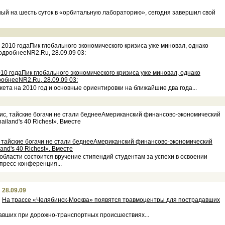
ый на шесть суток в «орбитальную лабораторию», сегодня завершил свой
10 годаПик глобального экономического кризиса уже миновал, однако
робнееNR2.Ru, 28.09.09 03:
та на 2010 год и основные ориентировки на ближайшие два года...
, тайские богачи не стали беднееАмериканский финансово-экономический
nd's 40 Richest». Вместе
 области состоится вручение стипендий студентам за успехи в освоении
пресс-конференция...
28.09.09
На трассе «Челябинск-Москва» появятся травмоцентры для пострадавших
давших при дорожно-транспортных происшествиях...