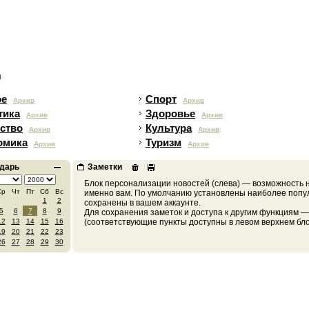
я
ре
Спорт
Архив
Архив
тика
Здоровье
Архив
Архив
ство
Культура
Архив
Архив
омика
Туризм
Архив
Архив
дарь
Заметки
Ср
Чт
Пт
Сб
Вс
1
2
5
6
7
8
9
12
13
14
15
16
19
20
21
22
23
26
27
28
29
30