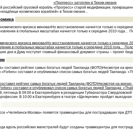
«Прогресс» затоплен в Тихом океане
й российский грузовой корабль «Прогресс» старой модификации, превращенн
«кладбище космических кораблей» в Тихом океане...
номика
мического кризиса миновалНо восстановление начнется только к середине 20
ление в глобальных масштабах начнется только к середине 2010 года... Под
ие дни в Думу поступит главный финансовый документ страны – проект бюдже
зм
 составил рейтинг самых богатых людей Таиланда (ФОТО)Несмотря на кризис
orbes» составил и опубликовал список самых богатых людей Таиланда: «Thaila
9, пятница В 09:00 в Екатеринбурге в резиденции Губернатора Свердловской
рофессии. В 10:00 в Екатеринбурге в театре «Щелкунчик» пройдет выездная 
года вдоль российских магистралей будут созданы травмоцентры для постра