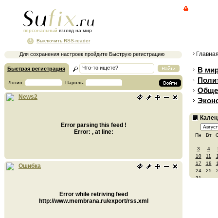
персональный
взгляд на мир
Выключить RSS-reader
Главна
Для сохранения настроек пройдите Быструю регистрацию
Быстрая регистрация
В ми
Поли
Логин:
Пароль:
Обще
News2
Экон
Кален
Error parsing this feed !
Error: , at line:
Пн
Вт
3
4
10
11
17
18
Ошибка
24
25
31
Error while retriving feed
http://www.membrana.ru/export/rss.xml