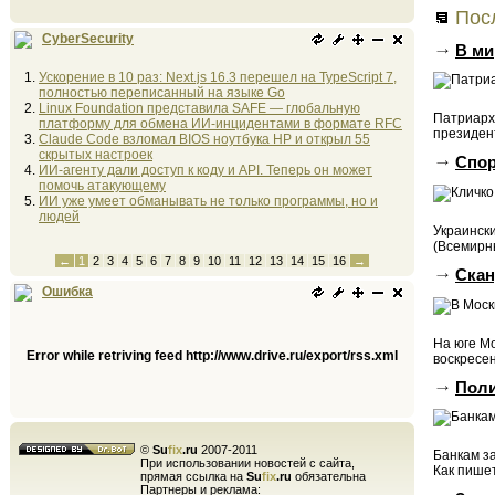
Посл
CyberSecurity
В ми
Ускорение в 10 раз: Next.js 16.3 перешел на TypeScript 7,
полностью переписанный на языке Go
Linux Foundation представила SAFE — глобальную
Патриарх
платформу для обмена ИИ-инцидентами в формате RFC
президент
Claude Code взломал BIOS ноутбука HP и открыл 55
скрытых настроек
Спор
ИИ-агенту дали доступ к коду и API. Теперь он может
помочь атакующему
ИИ уже умеет обманывать не только программы, но и
людей
Украинск
(Всемирны
←
1
2
3
4
5
6
7
8
9
10
11
12
13
14
15
16
→
Ска
Ошибка
На юге Мо
Error while retriving feed http://www.drive.ru/export/rss.xml
воскресен
Поли
©
Su
fix
.ru
2007-2011
Банкам з
При использовании новостей с сайта,
Как пишет
прямая ссылка на
Su
fix
.ru
обязательна
Партнеры и реклама: