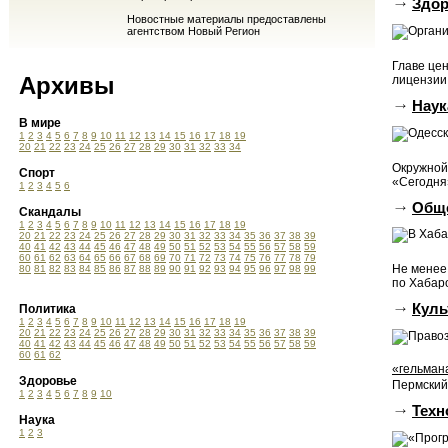
Здор
Новостные материалы предоставлены
агентством Новый Регион
Главе це
Архивы
лицензии.
Наук
В мире
1
2
3
4
5
6
7
8
9
10
11
12
13
14
15
16
17
18
19
20
21
22
23
24
25
26
27
28
29
30
31
32
33
34
Окружной
Спорт
«Сегодня»
1
2
3
4
5
6
Общ
Скандалы
1
2
3
4
5
6
7
8
9
10
11
12
13
14
15
16
17
18
19
20
21
22
23
24
25
26
27
28
29
30
31
32
33
34
35
36
37
38
39
40
41
42
43
44
45
46
47
48
49
50
51
52
53
54
55
56
57
58
59
60
61
62
63
64
65
66
67
68
69
70
71
72
73
74
75
76
77
78
79
Не менее
80
81
82
83
84
85
86
87
88
89
90
91
92
93
94
95
96
97
98
99
по Хабар
Куль
Политика
1
2
3
4
5
6
7
8
9
10
11
12
13
14
15
16
17
18
19
20
21
22
23
24
25
26
27
28
29
30
31
32
33
34
35
36
37
38
39
40
41
42
43
44
45
46
47
48
49
50
51
52
53
54
55
56
57
58
59
60
61
62
«гельман
Здоровье
Пермский 
1
2
3
4
5
6
7
8
9
10
Техн
Наука
1
2
3