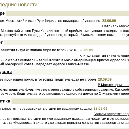
едние новости:
ре
28.09.09
Патриарх Моско
 Московский и всея Руси Кирилл, который прибыл в минувшие выходные с пас
а республики Александра Лукашенко, который объявил о своем намерении уст
т
28.09.09
Кличко защитил титул чемпи
ий боксер-тяжеловес Виталий Кличко в бою с американцем Крисом Арреолой
й боксерский совет), передает Agence France-Presse...
ндалы
28.09.09
В Москве произоше
сквы водитель фуры чуть не сгорел заживо в собственном грузовике. Как со
ье утром. Водитель авто остановился у одного из домов по Ступинскому прое
тика
28.09.09
Банкам запретят пер
апретят повышать ставки по уже выданным гражданам кредитам в односторонн
 газета «Коммерсантъ», это уже вторая попытка депутатов «закрепить» ставк