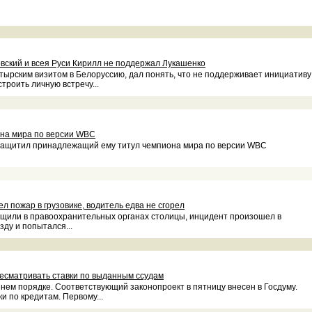
вский и всея Руси Кирилл не поддержал Лукашенко
тырским визитом в Белоруссию, дал понять, что не поддерживает инициативу
роить личную встречу...
она мира по версии WBC
 защитил принадлежащий ему титул чемпиона мира по версии WBC
л пожар в грузовике, водитель едва не сгорел
общили в правоохранительных органах столицы, инцидент произошел в
зду и попытался...
есматривать ставки по выданным ссудам
ем порядке. Соответствующий законопроект в пятницу внесен в Госдуму.
и по кредитам. Первому...