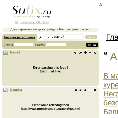
персональный
взгляд на мир
Выключить RSS-reader
Для сохранения настроек пройдите Быструю регистрацию
Гл
Быстрая регистрация
Логин:
Пароль:
А
News2
Error parsing this feed !
Error: , at line:
В м
кур
Ошибка
Неф
без
Error while retriving feed
http://www.membrana.ru/export/rss.xml
Бел