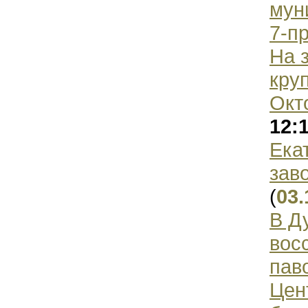
мун
7-п
На 
кру
Окт
12:
Ека
зав
(
03.
В Д
вос
пав
Цен