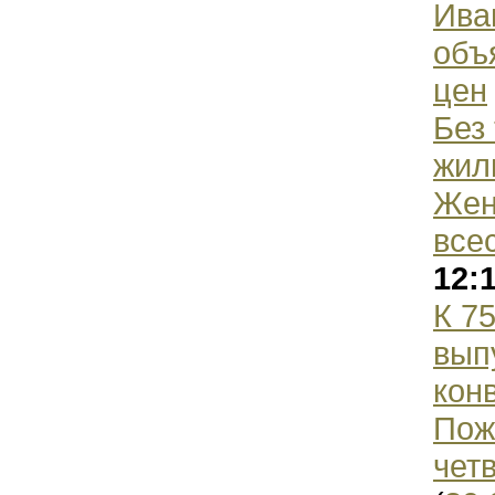
Ива
объ
цен
Без
жил
Жен
все
12:
К 7
вып
кон
Пож
чет