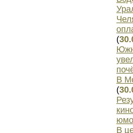
Ура
Чел
опл
(
30.
Южн
уве
поч
В М
(
30.
Рез
кин
юмо
В ц