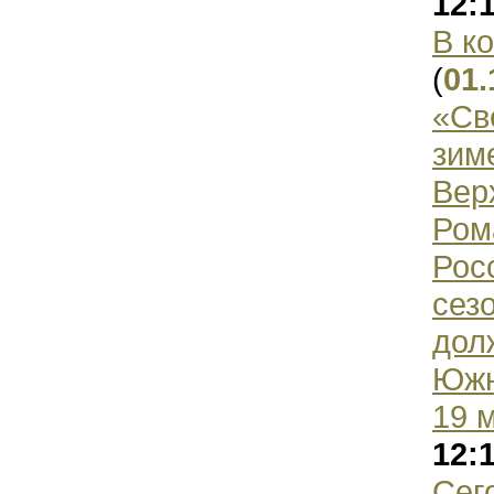
12:
В к
(
01.
«Св
зим
Вер
Ром
Рос
сез
дол
Южн
19 
12:
Сег