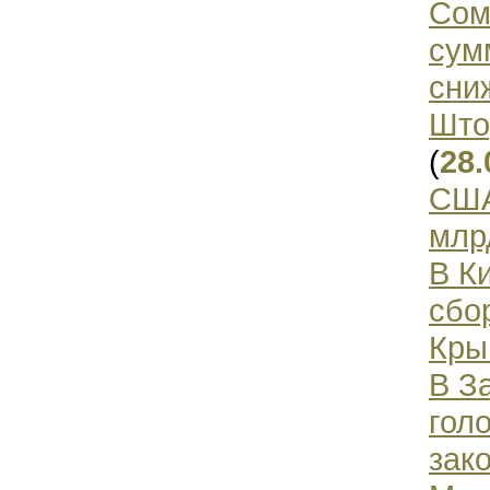
Сом
сум
сни
Што
(
28.
США
млр
В К
сбо
Кры
В З
гол
зак