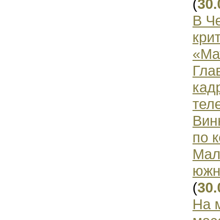
(
30.
В Ч
кри
«Ма
Гла
кад
тел
Вин
по 
Мал
южн
(
30.
На 