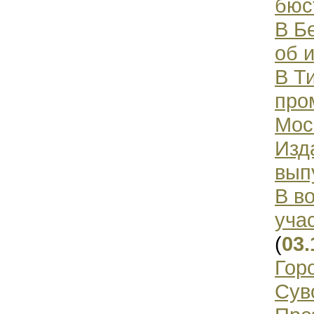
бюс
В Б
об 
В Т
про
Мос
Изд
вып
В в
уча
(
03.
Гор
Сув