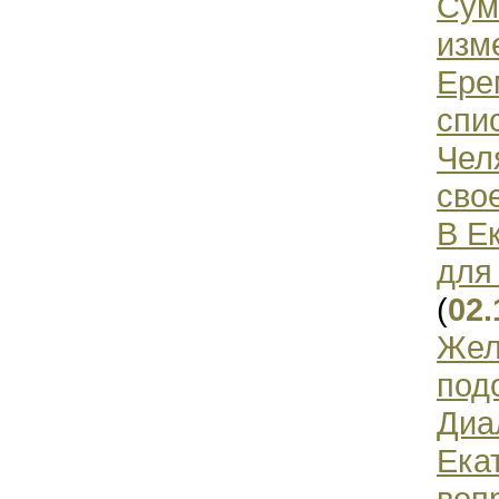
Сум
изм
Ере
спи
Чел
сво
В Е
для
(
02.
Жел
под
Диа
Ека
воп