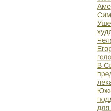
Аме
Сим
Уше
худ
Чел
Его
гол
В С
пре
лек
Южн
под
для