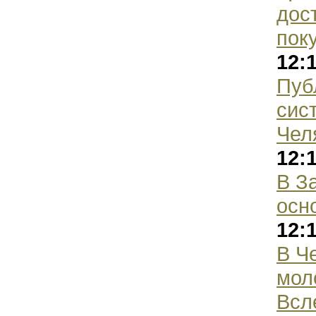
дос
пок
12:
Пуб
сис
Чел
12:
В З
осн
12:
В Ч
мол
Всл