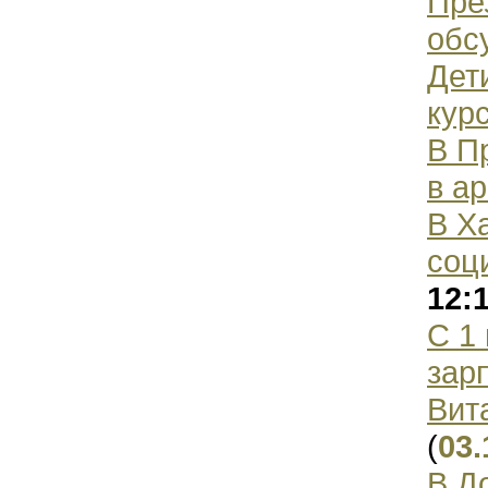
Пре
обс
Дет
кур
В П
в а
В Х
соц
12:
С 1
зар
Вит
(
03.
В Д