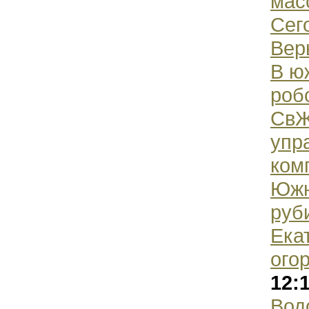
мас
Сег
Вер
В ю
роб
СвЖ
упр
ком
Южн
руб
Ека
ого
12:
Вод