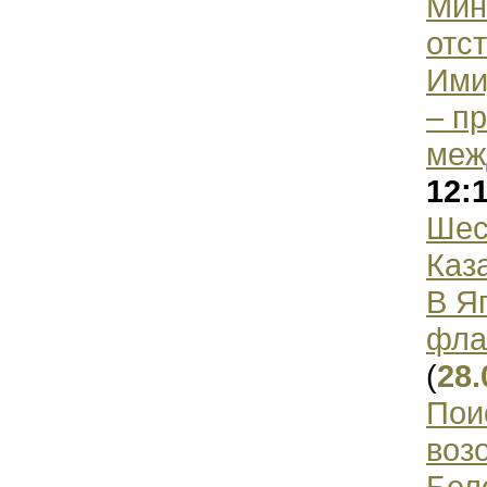
Мин
отс
Ими
– п
меж
12:
Шес
Каз
В Я
фла
(
28.
Пои
воз
Бел