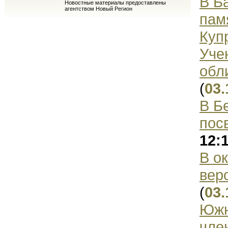
В Б
Новостные материалы предоставлены
агентством Новый Регион
пам
Куп
Уче
обл
(
03.
В Б
пос
12:
В о
вер
(
03.
Южн
чле