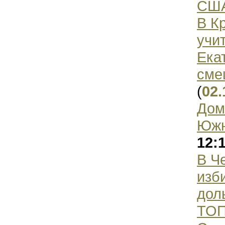
СШ
В К
учи
Ека
сме
(
02.
Дом
Южн
12:
В Ч
изб
дол
ТОП