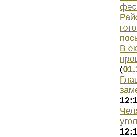
фес
Рай
гот
пос
В е
про
(
01.
Гла
зам
12:
Чел
уго
12: