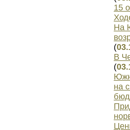
15 
Ход
На 
воз
(
03.
В Ч
(
03.
Южн
на 
бюд
При
нор
Цен