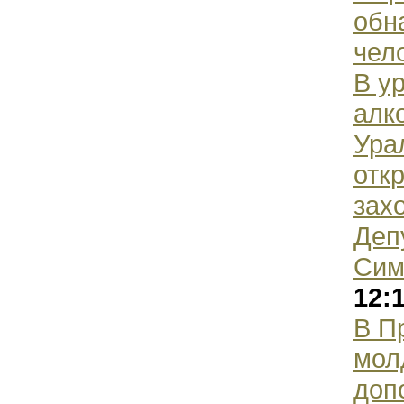
обн
чел
В у
алк
Ура
отк
зах
Деп
Сим
12:
В П
мол
доп