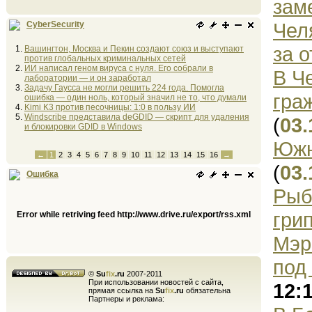
зам
Чел
CyberSecurity
за 
Вашингтон, Москва и Пекин создают союз и выступают
против глобальных криминальных сетей
ИИ написал геном вируса с нуля. Его собрали в
В Ч
лаборатории — и он заработал
Задачу Гаусса не могли решить 224 года. Помогла
гра
ошибка — один ноль, который значил не то, что думали
Kimi K3 против песочницы: 1:0 в пользу ИИ
Windscribe представила deGDID — скрипт для удаления
(
03.
и блокировки GDID в Windows
Южн
←
1
2
3
4
5
6
7
8
9
10
11
12
13
14
15
16
→
(
03.
Ошибка
Рыб
гри
Error while retriving feed http://www.drive.ru/export/rss.xml
Мэр
под
©
Su
fix
.ru
2007-2011
При использовании новостей с сайта,
12:
прямая ссылка на
Su
fix
.ru
обязательна
Партнеры и реклама: