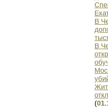
Спе
Ека
В Ч
доп
тыс
В Ч
отк
обу
Мос
уби
Жит
отк
(
01.