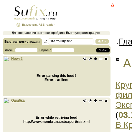
персональный
взгляд на мир
Выключить RSS-reader
Для сохранения настроек пройдите Быструю регистрацию
Гл
Быстрая регистрация
Логин:
Пароль:
А
News2
Error parsing this feed !
Error: , at line:
Кру
фил
Ошибка
Экс
(
03.
Error while retriving feed
http://www.membrana.ru/export/rss.xml
В К