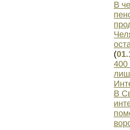
В ч
пен
про
Чел
ост
(
01.
400
лиш
Инт
В С
инт
пом
вор