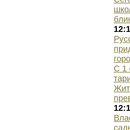
шко
бли
12:
Рус
при
гор
С 1
тар
Жит
пре
12:
Вла
сал