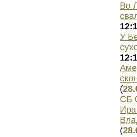
Во 
сва
12:
У Б
сух
12:
Аме
скон
(
28.
СБ 
Ира
Вла
(
28.