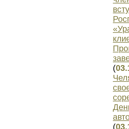
вст
Рос
«Ур
кли
Про
зав
(
03.
Чел
сво
сор
Ден
авт
(
03.