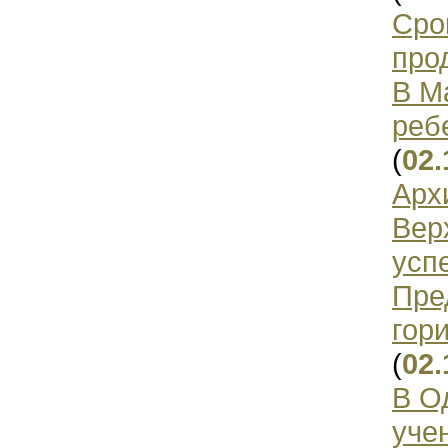
Сро
про
В М
реб
(
02.
Арх
Вер
усп
Пре
гор
(
02.
В О
уче