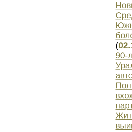
Нов
Сре
Южн
бол
(
02.
90-
Ура
авт
Пол
вхо
пар
Жит
выи