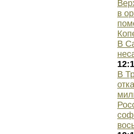
Вер
в о
пом
Коп
В С
нес
12:
В Т
отк
мил
Рос
соф
вос