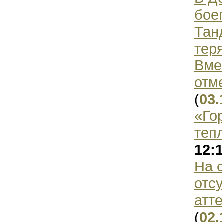
бое
Тан
тер
Вме
отм
(
03.
«Го
теп
12:
На 
отс
атт
(
02.