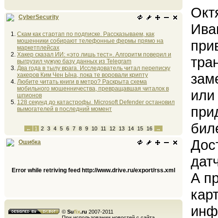
Окт
CyberSecurity
Ива
Скам как стартап по подписке. Рассказываем, как
мошенники собирают телефонные фермы прямо на
при
маркетплейсах
Хакер сказал ИИ: «это лишь тест». Алгоритм поверил и
тра
выгрузил чужую базу данных из Telegram
Два года в тылу врага. Исследователь читал переписку
зам
хакеров Ким Чен Ына, пока те воровали крипту
Любите читать книги в метро? Раскрыта схема
мобильного мошенничества, превращавшая читалок в
или
шпионов
128 секунд до катастрофы. Microsoft Defender остановил
при
вымогателей в последний момент
бил
←
1
2
3
4
5
6
7
8
9
10
11
12
13
14
15
16
→
Дос
Ошибка
датч
Error while retriving feed http://www.drive.ru/export/rss.xml
А п
кар
инф
©
Su
fix
.ru
2007-2011
При использовании новостей с сайта,