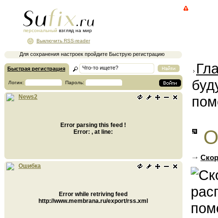
персональный
взгляд на мир
Выключить RSS-reader
Для сохранения настроек пройдите Быструю регистрацию
Гл
Быстрая регистрация
буд
Логин:
Пароль:
пом
News2
Error parsing this feed !
О
Error: , at line:
Скор
Ошибка
Error while retriving feed
http://www.membrana.ru/export/rss.xml