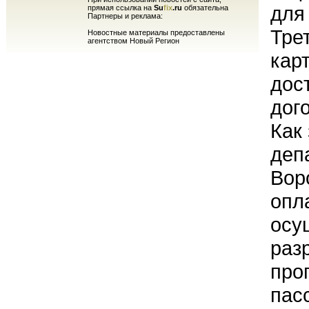
для
прямая ссылка на
Su
fix
.ru
обязательна
Партнеры и реклама:
Тре
Новостные материалы предоставлены
агентством Новый Регион
карт
дос
дог
Как
деп
Вор
опл
осу
раз
про
пас