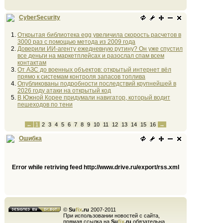
CyberSecurity
Открытая библиотека egg увеличила скорость расчетов в
3000 раз с помощью метода из 2009 года
Доверили ИИ-агенту ежедневную рутину? Он уже спустил
все деньги на маркетплейсах и разослал спам всем
контактам
От АЗС до военных объектов: открытый интернет вёл
прямо к системам контроля запасов топлива
Опубликованы подробности последствий крупнейшей в
2026 году атаки на открытый код
В Южной Корее придумали навигатор, который водит
пешеходов по тени
←
1
2
3
4
5
6
7
8
9
10
11
12
13
14
15
16
→
Ошибка
Error while retriving feed http://www.drive.ru/export/rss.xml
©
Su
fix
.ru
2007-2011
При использовании новостей с сайта,
прямая ссылка на
Su
fix
.ru
обязательна