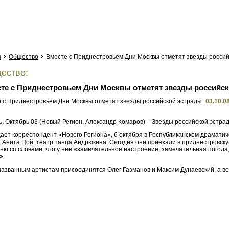
я
Общество
Вместе с Приднестровьем Дни Москвы отметят звезды россий
ество:
те с Приднестровьем Дни Москвы отметят звезды российс
03.10.0
, Октябрь 03 (Новый Регион, Александр Комаров) – Звезды российской эстра
ает корреспондент «Нового Региона», 6 октября в Республиканском драматиче
 Анита Цой, театр танца Андрюкина. Сегодня они приехали в приднестровску
ню со словами, что у нее «замечательное настроение, замечательная погода
».
 названным артистам присоединятся Олег Газманов и Максим Дунаевский, а в