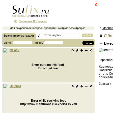
персональный
взгляд на мир
Выключить RSS-reader
Главна
Для сохранения настроек пройдите Быструю регистрацию
Общ
Быстрая регистрация
Вмес
Логин:
Пароль:
News2
Тирасполь
Error parsing this feed !
Как перед
Error: , at line:
Новикова,
в тетю Со
приехали
Завтра к
Ошибка
Error while retriving feed
http://www.membrana.ru/export/rss.xml