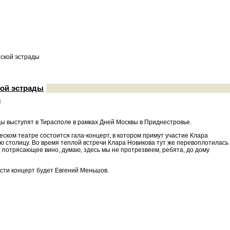
ской эстрады
кой эстрады
8
ды выступят в Тирасполе в рамках Дней Москвы в Приднестровье.
ском театре состоится гала-концерт, в котором примут участие Клара
ю столицу. Во время теплой встречи Клара Новикова тут же перевоплотилась
, потрясающее вино, думаю, здесь мы не протрезвеем, ребята, до дому
ести концерт будет Евгений Меньшов.