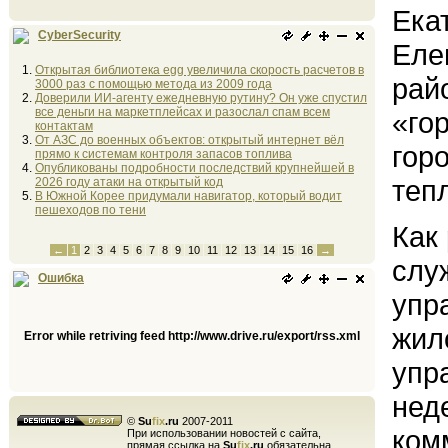
Ека
CyberSecurity
Еле
Открытая библиотека egg увеличила скорость расчетов в
рай
3000 раз с помощью метода из 2009 года
Доверили ИИ-агенту ежедневную рутину? Он уже спустил
все деньги на маркетплейсах и разослал спам всем
«го
контактам
От АЗС до военных объектов: открытый интернет вёл
гор
прямо к системам контроля запасов топлива
Опубликованы подробности последствий крупнейшей в
теп
2026 году атаки на открытый код
В Южной Корее придумали навигатор, который водит
пешеходов по тени
Как
←
1
2
3
4
5
6
7
8
9
10
11
12
13
14
15
16
→
слу
Ошибка
упр
жил
Error while retriving feed http://www.drive.ru/export/rss.xml
упр
нед
©
Su
fix
.ru
2007-2011
ком
При использовании новостей с сайта,
прямая ссылка на
Su
fix
.ru
обязательна