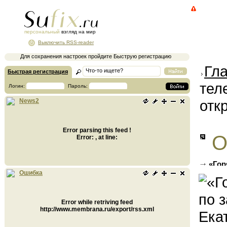
персональный
взгляд на мир
Выключить RSS-reader
Для сохранения настроек пройдите Быструю регистрацию
Гл
Быстрая регистрация
тел
Логин:
Пароль:
отк
News2
Error parsing this feed !
О
Error: , at line:
«Гор
Екатер
Ошибка
Error while retriving feed
http://www.membrana.ru/export/rss.xml