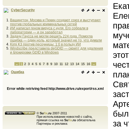
Ека
CyberSecurity
Еле
Вашингтон, Москва и Пекин создают союз и выступают
пра
против глобальных криминальных сетей
ИИ написал геном вируса с нуля. Его собрали в
лаборатории — и он заработал
муч
Задачу Гаусса не могли решить 224 года. Помогла
ошибка — один ноль, который значил не то, что думали
мат
Kimi K3 против песочницы: 1:0 в пользу ИИ
Windscribe представила deGDID — скрипт для удаления
это
и блокировки GDID в Windows
чес
←
1
2
3
4
5
6
7
8
9
10
11
12
13
14
15
16
→
плак
Ошибка
Свя
Error while retriving feed http://www.drive.ru/export/rss.xml
зас
Арте
был
©
Su
fix
.ru
2007-2011
При использовании новостей с сайта,
прямая ссылка на
Su
fix
.ru
обязательна
за 
Партнеры и реклама: