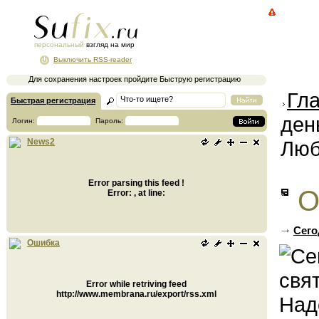
персональный
взгляд на мир
Выключить RSS-reader
Для сохранения настроек пройдите Быструю регистрацию
Гл
Быстрая регистрация
ден
Логин:
Пароль:
Люб
News2
Error parsing this feed !
О
Error: , at line:
Сего
Ошибка
Error while retriving feed
http://www.membrana.ru/export/rss.xml