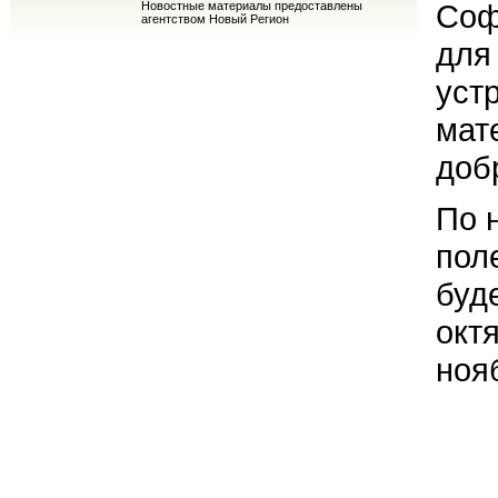
Соф
Новостные материалы предоставлены
агентством Новый Регион
для
уст
мат
доб
По 
пол
буд
окт
ноя