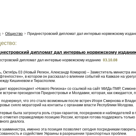
я
Общество
Приднестровский дипломат дал интервью норвежскому изда
ество:
нестровский дипломат дал интервью норвежскому издани
03.10.08
ь, Октябрь 03 (Новый Регион, Александр Комаров) – Заместитель министра 
Афтенпостен», в котором он рассказал о влиянии событий на Кавказе на уре
между Кишиневом и Тирасполем.
щает корреспондент «Нового Региона» со ссылкой на сайт МИДа ПМР, Симонен
ке встречи президентов Приднестровья и Молдавии, которая, как ожидается,
 подчеркнул, что это стало возможным после встреч Игоря Смирнова и Вла
ровье сняло мораторий на контакты с органами власти Республики Молдова.
нтервью была затронута роль стран-гарантов, посредников и наблюдателей в
о отметил справедливую позицию России, которая готова поддержать только 
вного диалога.
м замминистра, именно эта позиция позволяет сегодня посредникам говорить
сованность и содействие Украины в разрешении транспортных проблем.