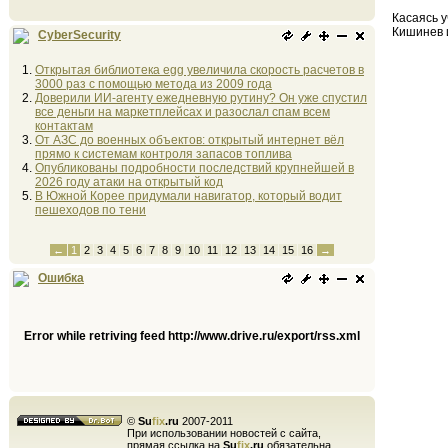
Касаясь 
Кишинев и
CyberSecurity
Открытая библиотека egg увеличила скорость расчетов в
3000 раз с помощью метода из 2009 года
Доверили ИИ-агенту ежедневную рутину? Он уже спустил
все деньги на маркетплейсах и разослал спам всем
контактам
От АЗС до военных объектов: открытый интернет вёл
прямо к системам контроля запасов топлива
Опубликованы подробности последствий крупнейшей в
2026 году атаки на открытый код
В Южной Корее придумали навигатор, который водит
пешеходов по тени
←
1
2
3
4
5
6
7
8
9
10
11
12
13
14
15
16
→
Ошибка
Error while retriving feed http://www.drive.ru/export/rss.xml
©
Su
fix
.ru
2007-2011
При использовании новостей с сайта,
прямая ссылка на
Su
fix
.ru
обязательна