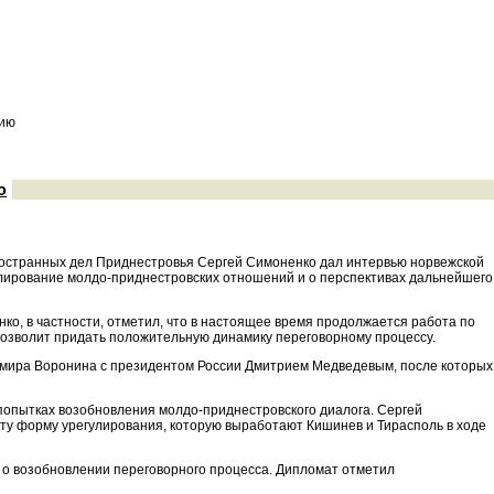
нию
ю
иностранных дел Приднестровья Сергей Симоненко дал интервью норвежской
гулирование молдо-приднестровских отношений и о перспективах дальнейшего
ко, в частности, отметил, что в настоящее время продолжается работа по
 позволит придать положительную динамику переговорному процессу.
димира Воронина с президентом России Дмитрием Медведевым, после которых
 попытках возобновления молдо-приднестровского диалога. Сергей
ту форму урегулирования, которую выработают Кишинев и Тирасполь в ходе
 о возобновлении переговорного процесса. Дипломат отметил