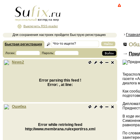
персональный
взгляд на мир
Выключить RSS-reader
Главна
Для сохранения настроек пройдите Быструю регистрацию
Общ
Быстрая регистрация
Прид
Логин:
Пароль:
News2
Тираспол
газете «
Error parsing this feed !
диалога 
Error: , at line:
Как сооб
подготов
Дипломат
Ошибка
Приднест
В ходе и
Симоненк
Error while retriving feed
равнопра
http://www.membrana.ru/export/rss.xml
По слова
заинтере