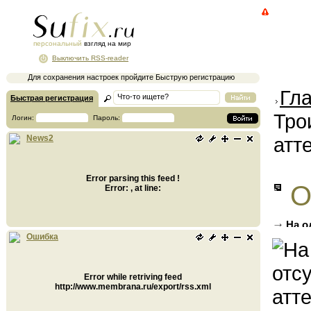
персональный
взгляд на мир
Выключить RSS-reader
Для сохранения настроек пройдите Быструю регистрацию
Гл
Быстрая регистрация
Тро
Логин:
Пароль:
атт
News2
Error parsing this feed !
О
Error: , at line:
На о
матрос
Ошибка
Error while retriving feed
http://www.membrana.ru/export/rss.xml