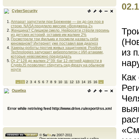
02.1
CyberSecurity
Аппарат запустили при Брежневе — он до сих пор в
строю. NASA продлило миссию «Вояджера-2»
Тро
Женщина? Слишком смело. Нейросети стёрли героинь
из детских историй, оставив им жалкие 2%
(Но
Посмотрели три фильма и посмели назвать себя
киноманом? Интернет уже поставил вам диагноз
Хакеры-роботы против живых защитников: Positive
из 
Technologies запускает киберполигон с ИИ-атаками,
которые невозможно предугадать
нар
От 2^128 до жалких 2^39: баг 12-летней давности в
CryptoJS позволяет сбрутить сид-фразу на обычном
ноуте
Как
←
1
2
3
4
5
6
7
8
9
10
11
12
13
14
15
16
→
Рег
Ошибка
Чел
выя
Error while retriving feed http://www.drive.ru/export/rss.xml
рас
«См
©
Su
fix
.ru
2007-2011
При использовании новостей с сайта,