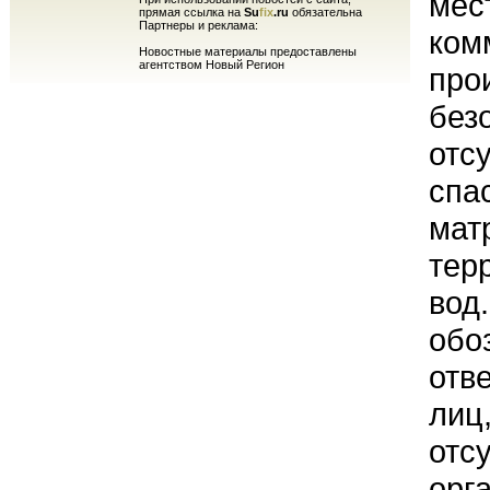
мес
прямая ссылка на
Su
fix
.ru
обязательна
Партнеры и реклама:
ком
Новостные материалы предоставлены
агентством Новый Регион
про
без
отс
спа
мат
тер
вод
обо
отв
лиц
отс
орг