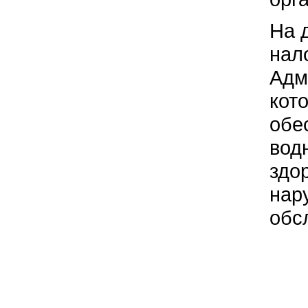
На 
нал
Адм
кот
обе
вод
здо
нар
обс