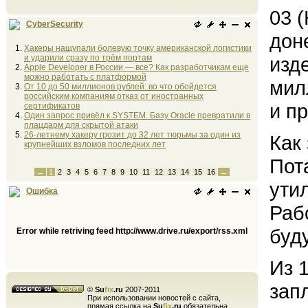
03 
CyberSecurity
дон
Хакеры нащупали болевую точку американской логистики
и ударили сразу по трём портам
изд
Apple Developer в России — все? Как разработчикам еще
можно работать с платформой
мил
От 10 до 50 миллионов рублей: во что обойдется
российским компаниям отказ от иностранных
и п
сертификатов
Один запрос привёл к SYSTEM. Базу Oracle превратили в
плацдарм для скрытой атаки
26-летнему хакеру грозит до 32 лет тюрьмы за один из
Как
крупнейших взломов последних лет
Пота
←
1
2
3
4
5
6
7
8
9
10
11
12
13
14
15
16
→
ути
Ошибка
Раб
буд
Error while retriving feed http://www.drive.ru/export/rss.xml
Из 
зап
©
Su
fix
.ru
2007-2011
При использовании новостей с сайта,
прямая ссылка на
Su
fix
.ru
обязательна