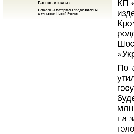
КП 
Партнеры и реклама:
Новостные материалы предоставлены
изд
агентством Новый Регион
Кро
род
Шос
«Ук
Пот
ути
гос
буд
млн
на 
гол