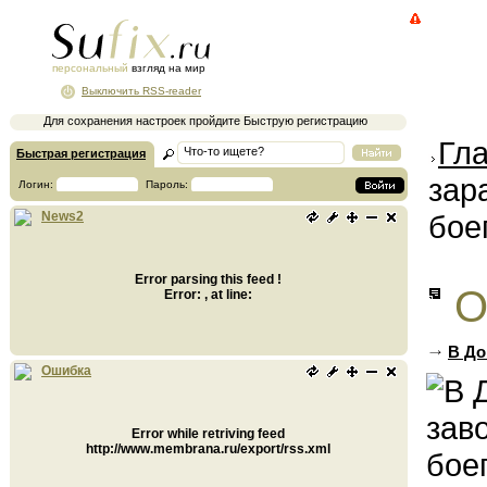
персональный
взгляд на мир
Выключить RSS-reader
Для сохранения настроек пройдите Быструю регистрацию
Гл
Быстрая регистрация
зар
Логин:
Пароль:
бое
News2
Error parsing this feed !
О
Error: , at line:
В До
Ошибка
Error while retriving feed
http://www.membrana.ru/export/rss.xml