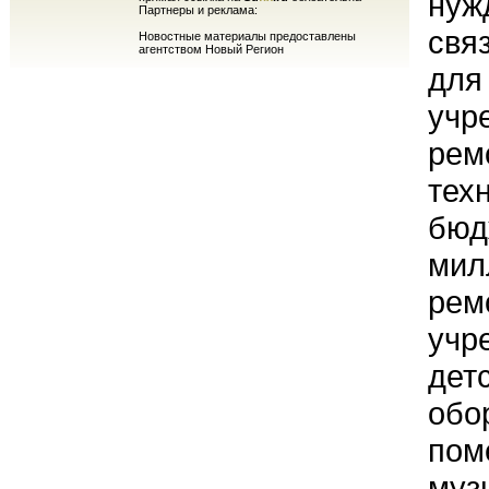
нуж
Партнеры и реклама:
свя
Новостные материалы предоставлены
агентством Новый Регион
для
учр
рем
тех
бюд
мил
рем
учр
дет
обо
пом
муз