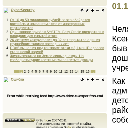
01.1
CyberSecurity
От 10 до 50 миллионов рублей: во что обойдется
российским компаниям отказ от иностранных
Чел
сертификатов
Один запрос привёл к SYSTEM. Базу Oracle превратили в
Ксе
плацдарм для скрытой атаки
26-летнему хакеру грозит до 32 лет тюрьмы за один из
крупнейших взломов последних лет
быв
DDoS вышел из-под контроля: атаки с 3,1 млн IP-адресов
стали новой нормой
дош
Жизнь возникла на Земле лишь однажды. Но
свободноживущие клетки могли появиться дважды
учр
←
1
2
3
4
5
6
7
8
9
10
11
12
13
14
15
16
→
Как
Ошибка
адм
Error while retriving feed http://www.drive.ru/export/rss.xml
дет
рай
соб
©
Su
fix
.ru
2007-2011
При использовании новостей с сайта,
прямая ссылка на
Su
fix
.ru
обязательна