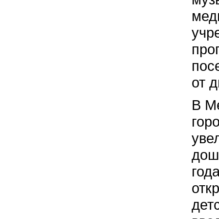
мед
учр
про
пос
от д
В М
гор
уве
дош
год
отк
дет