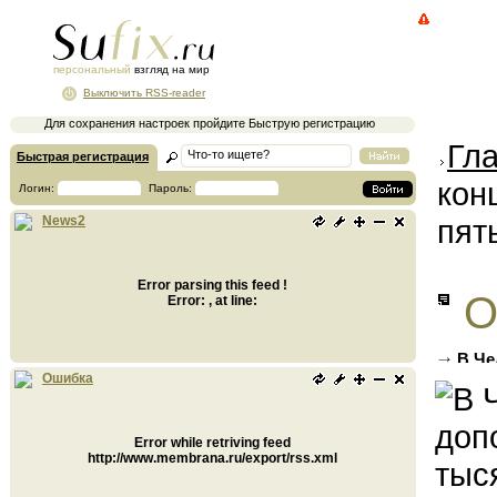
персональный
взгляд на мир
Выключить RSS-reader
Для сохранения настроек пройдите Быструю регистрацию
Гл
Быстрая регистрация
кон
Логин:
Пароль:
пят
News2
Error parsing this feed !
О
Error: , at line:
В Че
полови
Ошибка
Error while retriving feed
http://www.membrana.ru/export/rss.xml