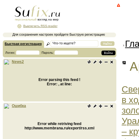
персональный
взгляд на мир
Выключить RSS-reader
Для сохранения настроек пройдите Быструю регистрацию
Гл
Быстрая регистрация
Логин:
Пароль:
А
News2
Error parsing this feed !
Error: , at line:
Све
в х
Ошибка
зол
Ура
Error while retriving feed
http://www.membrana.ru/export/rss.xml
– к