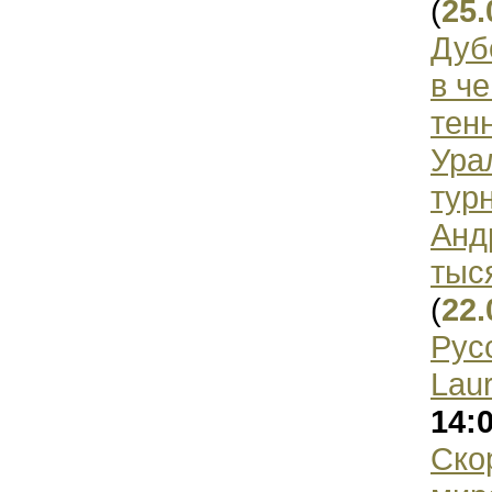
(
25.
Дуб
в ч
тен
Ура
тур
Анд
тыс
(
22.
Рус
Lau
14:
Ско