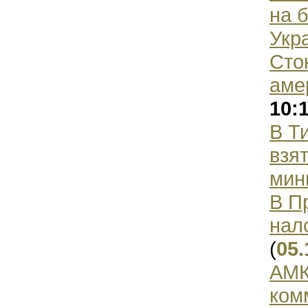
на 
Укр
Сто
аме
10:
В Т
взя
мин
В П
нал
(
05.
АМК
ком