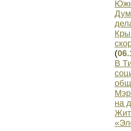
Южн
Дум
дел
Кры
ско
(
06.
В Т
соц
общ
Мэр
на 
Жит
«Эл