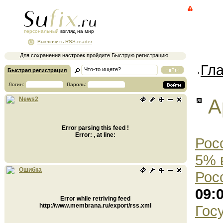
персональный
взгляд на мир
Выключить RSS-reader
Для сохранения настроек пройдите Быструю регистрацию
Гл
Быстрая регистрация
Логин:
Пароль:
А
News2
Error parsing this feed !
Error: , at line:
Рос
5% 
Ошибка
Рос
09:
Error while retriving feed
http://www.membrana.ru/export/rss.xml
Гос