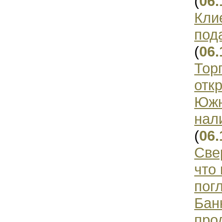
(
06.
Кли
под
(
06.
Тор
отк
Южн
нал
(
06.
Све
что
пог
Бан
про