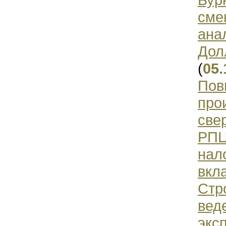
сме
ана
Дол
(
05.
Пов
про
све
РПЦ
нал
вкл
Стр
вед
экс