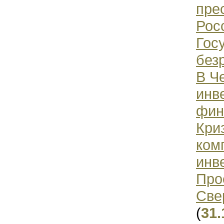
пре
Рос
Гос
без
В Ч
инв
фин
Кри
ком
инв
Про
Све
(
31.