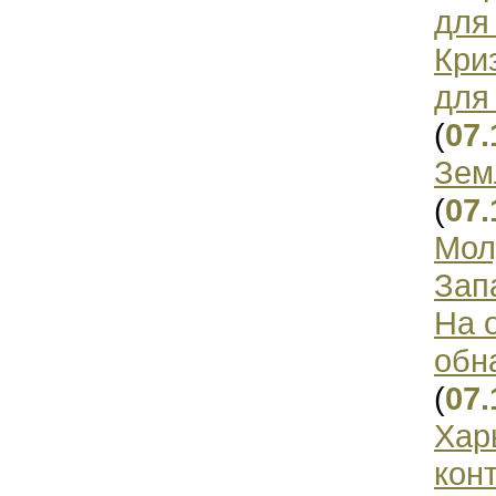
для
Кри
для
(
07.
Зем
(
07.
Мол
Зап
На 
обн
(
07.
Хар
кон