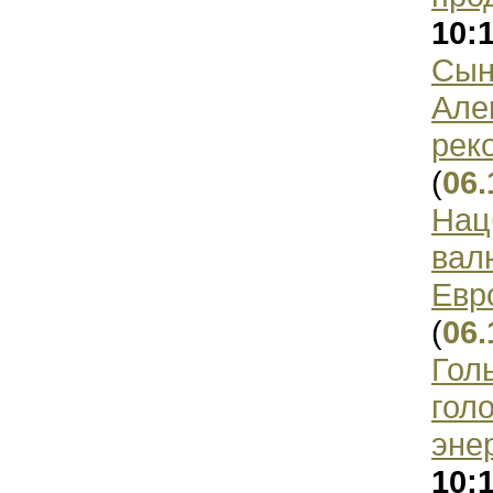
10:
Сын
Але
рек
(
06.
Нац
вал
Евр
(
06.
Гол
гол
эне
10: