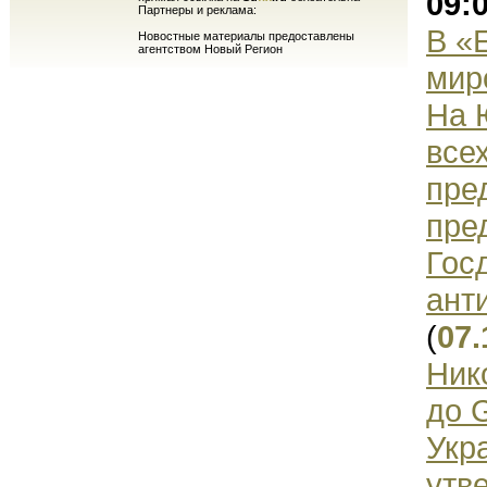
09:
Партнеры и реклама:
В «
Новостные материалы предоставлены
агентством Новый Регион
мир
На 
все
пре
пре
Гос
ант
(
07.
Ник
до 
Укр
утв