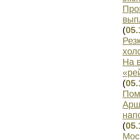
Про
вып
(
05.
Рез
хол
На 
«ре
(
05.
Пом
Арш
нап
(
05.
Мос