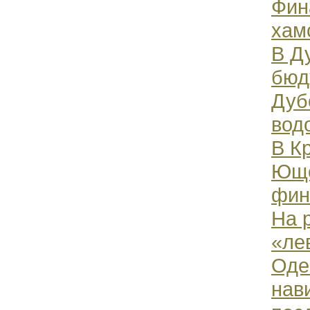
Фин
хам
В Д
бюд
Дуб
вод
В К
Юще
фин
На 
«ле
Оде
нав