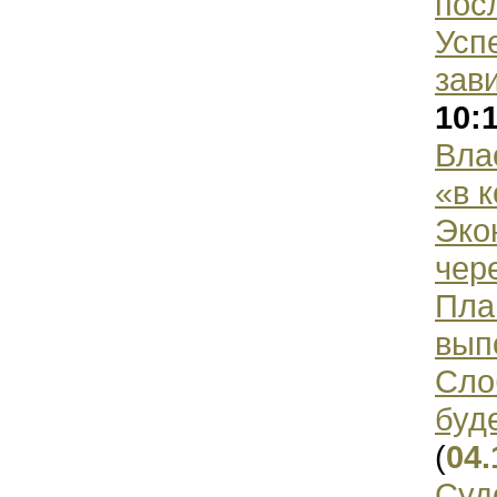
пос
Усп
зав
10:
Вла
«в 
Эко
чер
Пла
вып
Сло
буд
(
04.
Суд