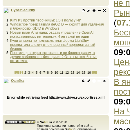
не 
Рын
CyberSecurity
(
07.
Kimi K3 против песочницы: 1:0 в пользу ИИ
Windscribe представила deGDID — скрипт для удаления
и блокировки GDID в Windows
Бес
Новый план Альтмана: отдать управление OpenAI
искусственному интеллекту. И он такой не один
мон
Купи шпиона по подписке: платформа LightSpy
превратила слежку в полноценный корпоративный
бизнес
09:
Почему одни курят всю жизнь и не болеют раком, а
другие заболевают без причин? Ответ может быть в
Цен
антителах
рек
←
1
2
3
4
5
6
7
8
9
10
11
12
13
14
15
16
→
В я
Ошибка
пос
Error while retriving feed http://www.drive.ru/export/rss.xml
09:
На 
мас
©
Su
fix
.ru
2007-2011
При использовании новостей с сайта,
прямая ссылка на
Su
fix
.ru
обязательна