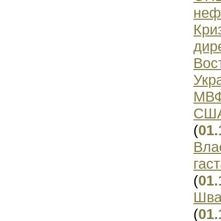
неф
Кри
дир
Вос
Укр
МВФ
США
(
01.
Вла
гас
(
01.
Шва
(
01.