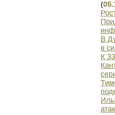
(
05.
Рос
При
инф
В Д
в с
К 3
Кан
сер
Тим
под
Иль
ата