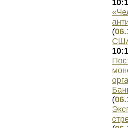
10:
«Че
ант
(
06.
США
10:
Пос
мон
орг
Бан
(
06.
Экс
стр