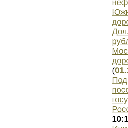
неф
Южн
дор
Дол
руб
Мос
дор
(
01.
Под
пос
гос
Рос
10: