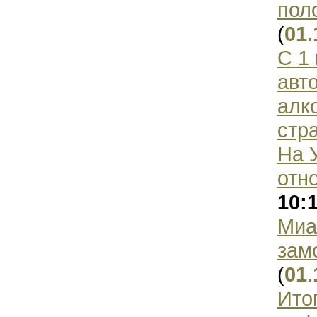
пол
(
01.
С 1
авт
алк
стр
На 
отн
10:
Миа
зам
(
01.
Ито