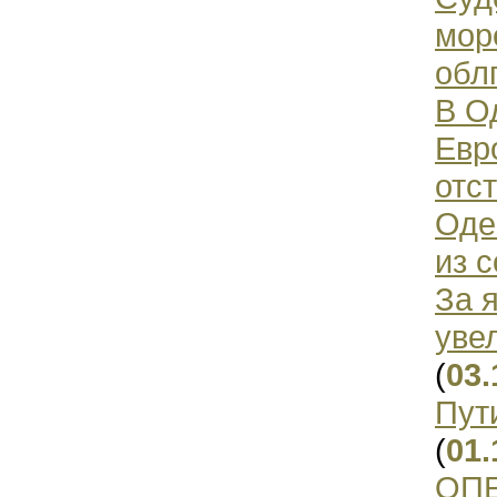
мор
обл
В О
Евр
отс
Оде
из 
За 
уве
(
03.
Пут
(
01.
ОПЕ