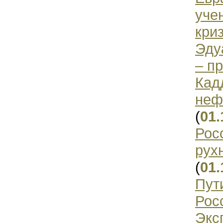
уче
кри
Эду
– п
Кад
неф
(
01.
Рос
рух
(
01.
Пут
Рос
Экс