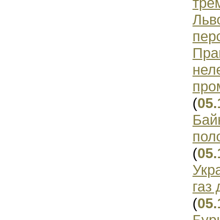
тре
Льв
пер
Пра
нел
про
(
05.
Бай
пол
(
05.
Укр
газ
(
05.
Бур