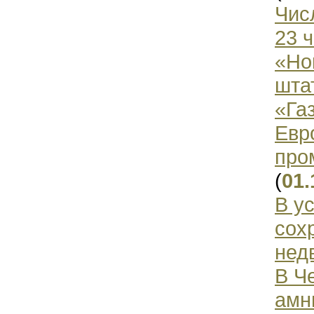
Чис
23 
«Но
шта
«Га
Евр
про
(
01.
В у
сох
нед
В Ч
амн