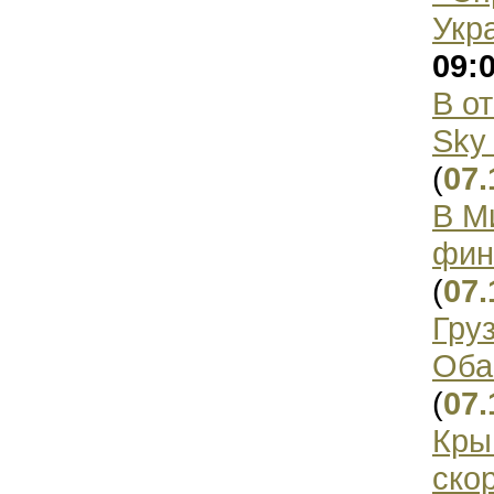
Укр
09:
В о
Sky
(
07.
В М
фин
(
07.
Гру
Оба
(
07.
Кры
ско