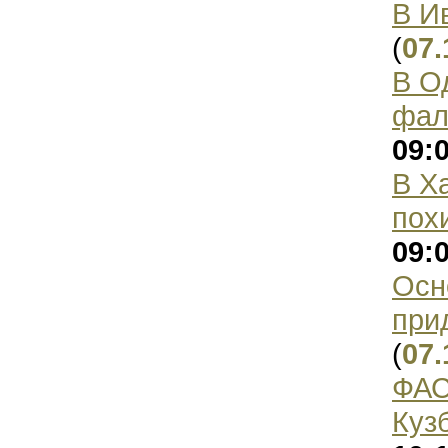
В И
(
07.
В О
фал
09:
В Х
пох
09:
Осн
при
(
07.
ФАС
Куз