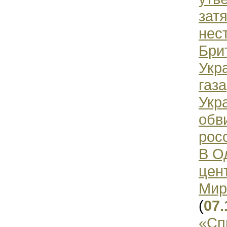
зат
нес
Бри
Укр
газа
Укр
обв
рос
В О
цен
Мир
(
07.
«Сп