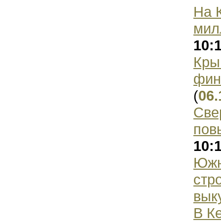
На 
мил
10:
Кры
фин
(
06.
Све
пов
10:
Южн
стр
вык
В К