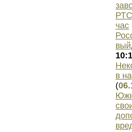
зав
РТС
час
Рос
вый
10:
Нек
в н
(
06.
Южн
сво
доп
вре