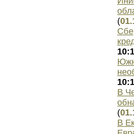
Ини
обл
(
01.
Сбе
кре
10:
Южн
нео
10:
В Ч
обн
(
01.
В Е
Евр