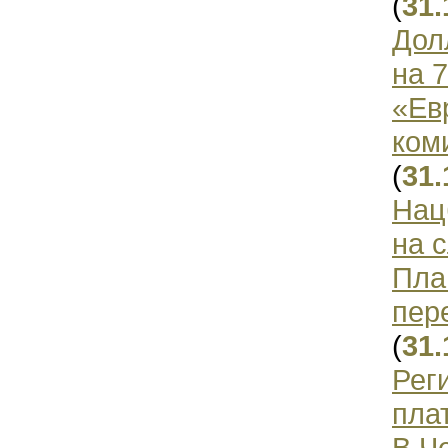
(
31.
Дол
на 
«Ев
ком
(
31.
Нац
на 
Пла
пер
(
31.
Рег
пла
В Ч