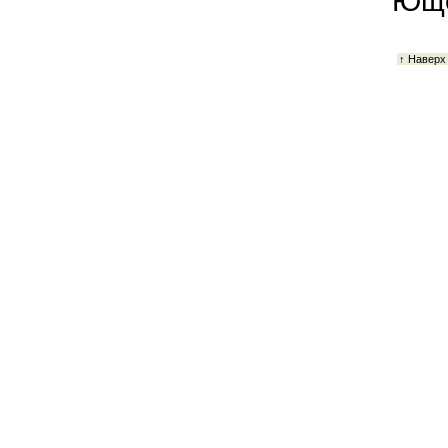
Юще
↑ Наверх