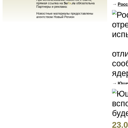
прямая ссылка на
Su
fix
.ru
обязательна
Росс
Партнеры и реклама:
Новостные материалы предоставлены
агентством Новый Регион
отл
соо
яде
Ющен
будем 
23.0