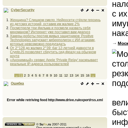
нал
CyberSecurity
с и
Женщина? Слишком смело. Нейросети стёрли героинь
иму
из детских историй, оставив им жалкие 2%
Посмотрели три фильма и посмели назвать себя
нак
киноманом? Интернет уже поставил вам диагноз
Хакеры-роботы против живых защитников: Positive
Technologies запускает киберполигон с ИИ-атаками,
Моск
которые невозможно предугадать
От 2^128 до жалких 2^39: баг 12-летней давности в
CryptoJS позволяет сбрутить сид-фразу на обычном
ноуте
«Анонимный» сервис Apple 'Private Relay' раскрывает
реальные IP-адреса пользователей
←
1
2
3
4
5
6
7
8
9
10
11
12
13
14
15
16
→
Ошибка
вел
Error while retriving feed http://www.drive.ru/export/rss.xml
быс
инф
©
Su
fix
.ru
2007-2011
При использовании новостей с сайта,