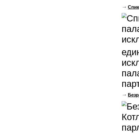
Спик
еди
иск
пал
парт
Безр