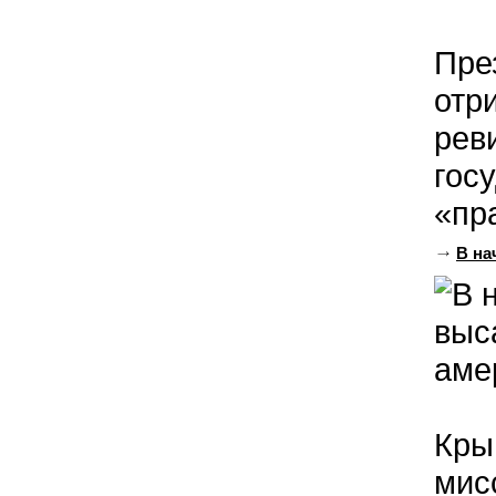
Пре
отр
рев
гос
«пра
В на
Кры
мис