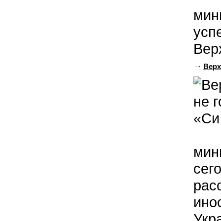
мин
усп
Вер
Верх
мин
сег
рас
ино
Укр