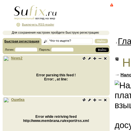
персональный
взгляд на мир
Выключить RSS-reader
Для сохранения настроек пройдите Быструю регистрацию
Гл
Быстрая регистрация
Логин:
Пароль:
Н
News2
Нало
Error parsing this feed !
Error: , at line:
Ошибка
Error while retriving feed
http://www.membrana.ru/export/rss.xml
дос