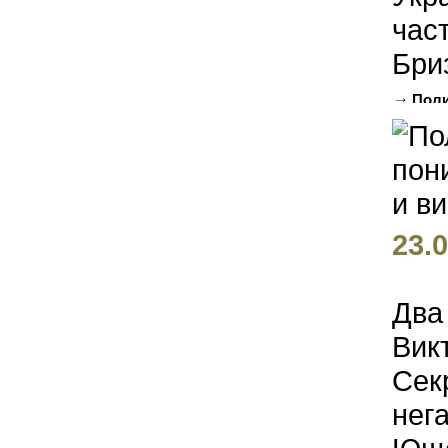
час
Бриз
Поли
Балоги
23.0
Два
Вик
Сек
нег