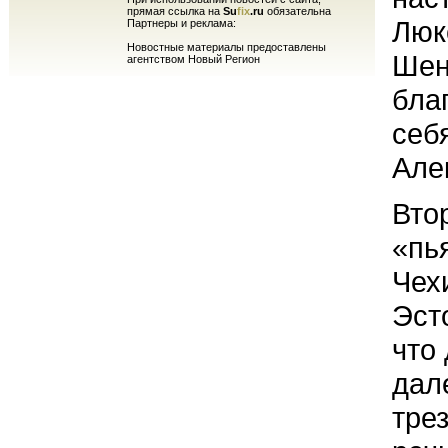
прямая ссылка на
Su
fix
.ru
обязательна
Люк
Партнеры и реклама:
Новостные материалы предоставлены
Шен
агентством Новый Регион
бла
себ
Але
Вто
«пь
Чех
Эст
что
дал
тре