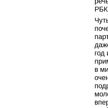
реч
РБК 
Чут
поч
пар
даж
год
при
в м
оче
под
мол
впе