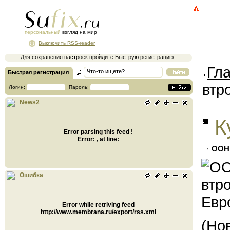
персональный
взгляд на мир
Выключить RSS-reader
Для сохранения настроек пройдите Быструю регистрацию
Гл
Быстрая регистрация
втр
Логин:
Пароль:
News2
К
Error parsing this feed !
Error: , at line:
ООН:
Ошибка
Error while retriving feed
http://www.membrana.ru/export/rss.xml
(Но