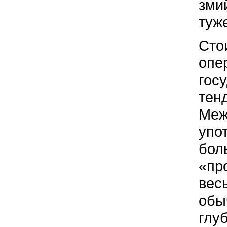
зми
туж
Сто
опе
гос
тен
Меж
упо
бол
«пр
вес
обы
глу