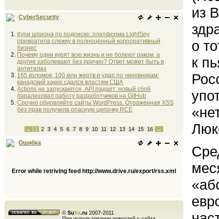
из 
CyberSecurity
здр
Купи шпиона по подписке: платформа LightSpy
превратила слежку в полноценный корпоративный
о т
бизнес
Почему одни курят всю жизнь и не болеют раком, а
к п
другие заболевают без причин? Ответ может быть в
антителах
Рос
165 взломов, 100 млн жертв и удар по чиновникам:
канадский хакер сдался властям США
Actions не запускаются, API падает: новый сбой
упо
парализовал работу разработчиков на GitHub
Срочно обновляйте сайты WordPress. Отраженная XSS
«не
без прав получила опасную цепочку RCE
Люк
←
1
2
3
4
5
6
7
8
9
10
11
12
13
14
15
16
→
Ошибка
Сре
мес
Error while retriving feed http://www.drive.ru/export/rss.xml
«аб
евр
©
Su
fix
.ru
2007-2011
нас
При использовании новостей с сайта,