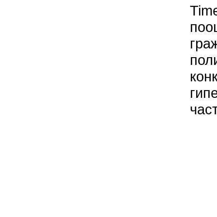
Time
поо
гра
пол
кон
гип
час