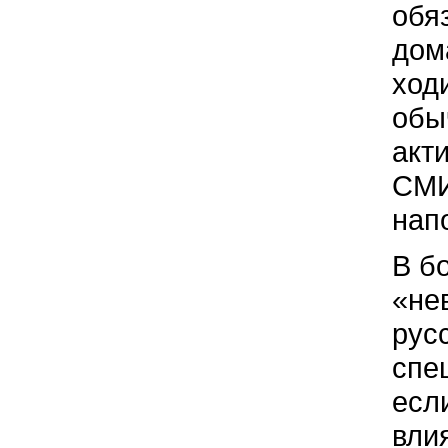
обя
дом
ход
обы
акт
СМИ
нап
В б
«не
рус
спе
есл
вли