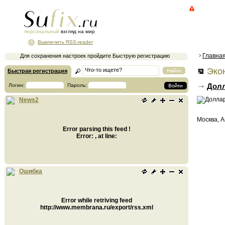
персональный
взгляд на мир
Выключить RSS-reader
Главна
Для сохранения настроек пройдите Быструю регистрацию
Экон
Быстрая регистрация
Долл
Логин:
Пароль:
News2
Москва, А
Error parsing this feed !
Error: , at line:
Ошибка
Error while retriving feed
http://www.membrana.ru/export/rss.xml