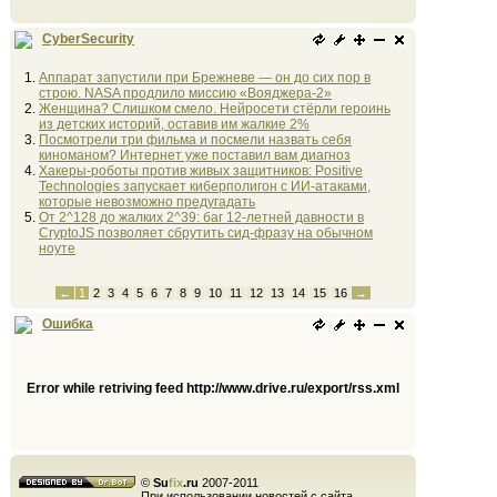
CyberSecurity
Аппарат запустили при Брежневе — он до сих пор в
строю. NASA продлило миссию «Вояджера-2»
Женщина? Слишком смело. Нейросети стёрли героинь
из детских историй, оставив им жалкие 2%
Посмотрели три фильма и посмели назвать себя
киноманом? Интернет уже поставил вам диагноз
Хакеры-роботы против живых защитников: Positive
Technologies запускает киберполигон с ИИ-атаками,
которые невозможно предугадать
От 2^128 до жалких 2^39: баг 12-летней давности в
CryptoJS позволяет сбрутить сид-фразу на обычном
ноуте
←
1
2
3
4
5
6
7
8
9
10
11
12
13
14
15
16
→
Ошибка
Error while retriving feed http://www.drive.ru/export/rss.xml
©
Su
fix
.ru
2007-2011
При использовании новостей с сайта,