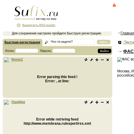
персональный
взгляд на мир
Выключить RSS-reader
Главна
Для сохранения настроек пройдите Быструю регистрацию
Экон
Быстрая регистрация
ФАС 
Логин:
Пароль:
News2
Москва, 
российско
Error parsing this feed !
Error: , at line:
Ошибка
Error while retriving feed
http://www.membrana.ru/export/rss.xml