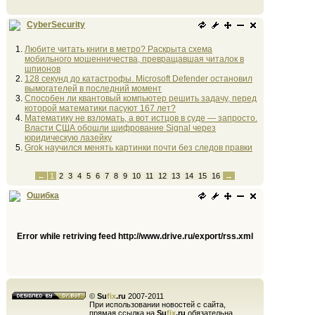
CyberSecurity
Любите читать книги в метро? Раскрыта схема
мобильного мошенничества, превращавшая читалок в
шпионов
128 секунд до катастрофы. Microsoft Defender остановил
вымогателей в последний момент
Способен ли квантовый компьютер решить задачу, перед
которой математики пасуют 167 лет?
Математику не взломать, а вот истцов в суде — запросто.
Власти США обошли шифрование Signal через
юридическую лазейку
Grok научился менять картинки почти без следов правки
←
1
2
3
4
5
6
7
8
9
10
11
12
13
14
15
16
→
Ошибка
Error while retriving feed http://www.drive.ru/export/rss.xml
©
Su
fix
.ru
2007-2011
При использовании новостей с сайта,
прямая ссылка на
Su
fix
.ru
обязательна