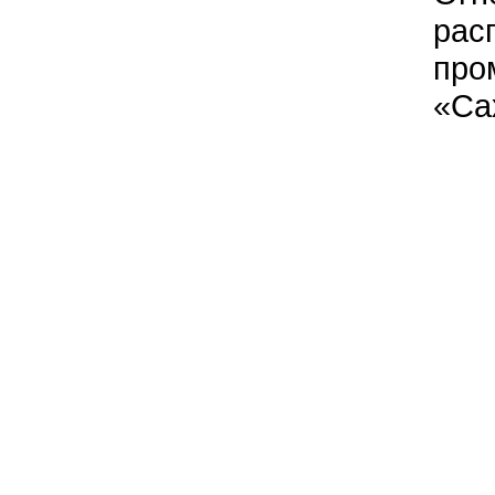
рас
про
«Са