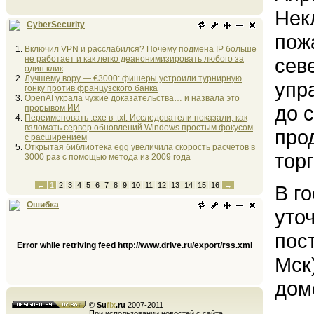
Нек
CyberSecurity
пож
Включил VPN и расслабился? Почему подмена IP больше
не работает и как легко деанонимизировать любого за
сев
один клик
Лучшему вору — €3000: фишеры устроили турнирную
упр
гонку против французского банка
OpenAI украла чужие доказательства… и назвала это
до 
прорывом ИИ
Переименовать .exe в .txt. Исследователи показали, как
взломать сервер обновлений Windows простым фокусом
про
с расширением
Открытая библиотека egg увеличила скорость расчетов в
тор
3000 раз с помощью метода из 2009 года
←
1
2
3
4
5
6
7
8
9
10
11
12
13
14
15
16
→
В г
Ошибка
уто
пос
Error while retriving feed http://www.drive.ru/export/rss.xml
Мск
дом
©
Su
fix
.ru
2007-2011
При использовании новостей с сайта,