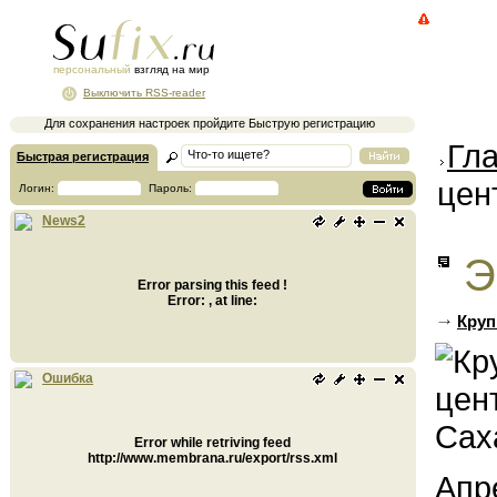
персональный
взгляд на мир
Выключить RSS-reader
Для сохранения настроек пройдите Быструю регистрацию
Гл
Быстрая регистрация
цен
Логин:
Пароль:
News2
Э
Error parsing this feed !
Error: , at line:
Круп
Ошибка
Error while retriving feed
http://www.membrana.ru/export/rss.xml
Апр