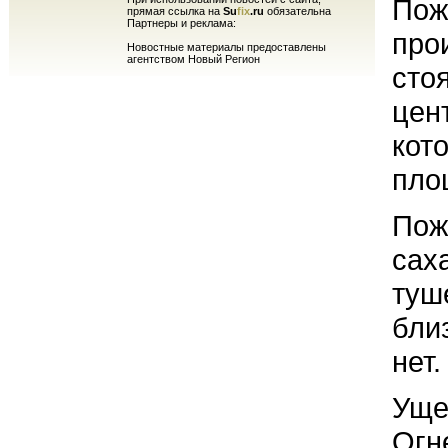
Пож
прямая ссылка на
Su
fix
.ru
обязательна
Партнеры и реклама:
про
Новостные материалы предоставлены
агентством Новый Регион
сто
цен
кот
пло
Пож
сах
туш
бли
нет.
Уще
Огн