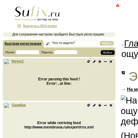
персональный
взгляд на мир
Выключить RSS-reader
Для сохранения настроек пройдите Быструю регистрацию
Гл
Быстрая регистрация
ощу
Логин:
Пароль:
News2
Э
Error parsing this feed !
Error: , at line:
На м
Ошибка
Error while retriving feed
http://www.membrana.ru/export/rss.xml
(Но