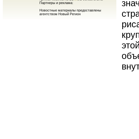
зна
Партнеры и реклама:
Новостные материалы предоставлены
стр
агентством Новый Регион
рис
кру
это
объ
вну