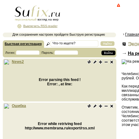
персональный
взгляд на мир
Выключить RSS-reader
Главна
Для сохранения настроек пройдите Быструю регистрацию
Экон
Быстрая регистрация
На р
Логин:
Пароль:
News2
Челябинс
рублей. О
Error parsing this feed !
Error: , at line:
Как перед
миллиард
связанны
обслужива
Ошибка
Отметим, 
состояни
Челябинс
соответс
Error while retriving feed
этом учас
http://www.membrana.ru/export/rss.xml