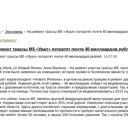
я
Экономика
На ремонт трассы М5 «Урал» потратят почти 40 миллиардов
омика:
емонт трассы М5 «Урал» потратят почти 40 миллиардов руб
14.07.08
к, Июль 14 (Новый Регион, Анна Ванина) – На ремонт участка трассы М5, пр
б этом было заявлено на совещании, которое провёл в Челябинске министр т
аёт корреспондент «Нового Региона», в целом на реконструкцию и ремонт до
ов рублей. Львиная доля этой суммы – 38 миллиардов, пойдет на модерниза
х с дорожным полотном, на трассе обновят и придорожную территорию. Так, 
ния и гостиницы. Полностью трассу планируется модернизировать к 2015 год
что сейчас трасса М5, являясь крупной международной магистралью для груз
и. Нормативам соответствует всего 35% этой дороги. Наиболее опасным учас
кой области. Здесь дорога изобилует горными перевалами, с длительными, к
твуют нормативным требованиям по прочности и требуют капитального ремонт
тке гибнет более 50 человек, а свыше 200 получают ранения. Так, с начала 2