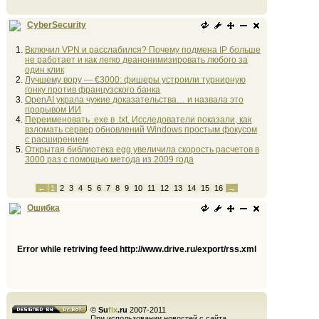
CyberSecurity
Включил VPN и расслабился? Почему подмена IP больше
не работает и как легко деанонимизировать любого за
один клик
Лучшему вору — €3000: фишеры устроили турнирную
гонку против французского банка
OpenAI украла чужие доказательства… и назвала это
прорывом ИИ
Переименовать .exe в .txt. Исследователи показали, как
взломать сервер обновлений Windows простым фокусом
с расширением
Открытая библиотека egg увеличила скорость расчетов в
3000 раз с помощью метода из 2009 года
←
1
2
3
4
5
6
7
8
9
10
11
12
13
14
15
16
→
Ошибка
Error while retriving feed http://www.drive.ru/export/rss.xml
©
Su
fix
.ru
2007-2011
При использовании новостей с сайта,