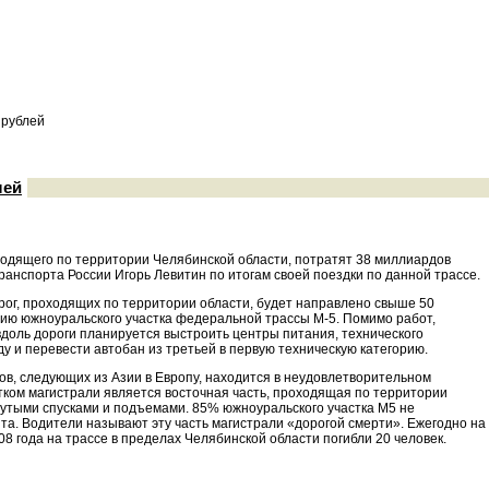
 рублей
лей
оходящего по территории Челябинской области, потратят 38 миллиардов
ранспорта России Игорь Левитин по итогам своей поездки по данной трассе.
рог, проходящих по территории области, будет направлено свыше 50
цию южноуральского участка федеральной трассы М-5. Помимо работ,
вдоль дороги планируется выстроить центры питания, технического
у и перевести автобан из третьей в первую техническую категорию.
ов, следующих из Азии в Европу, находится в неудовлетворительном
тком магистрали является восточная часть, проходящая по территории
рутыми спусками и подъемами. 85% южноуральского участка М5 не
а. Водители называют эту часть магистрали «дорогой смерти». Ежегодно на
008 года на трассе в пределах Челябинской области погибли 20 человек.