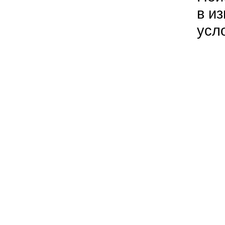
в и
усл