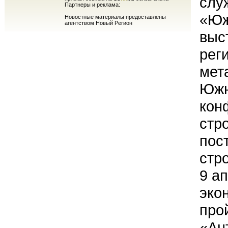
слу
Партнеры и реклама:
«Юж
Новостные материалы предоставлены
агентством Новый Регион
выс
рег
мет
Южн
кон
стр
пос
стр
9 а
эко
про
«Ан