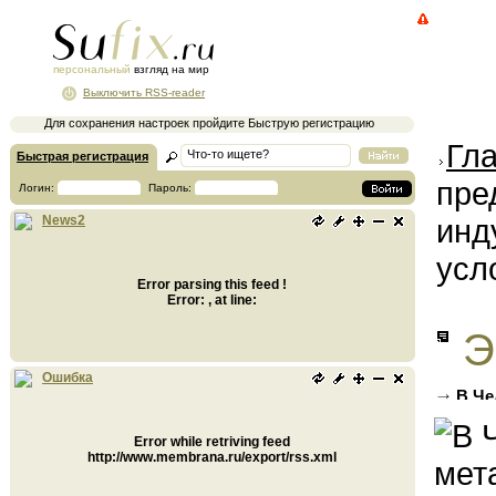
персональный
взгляд на мир
Выключить RSS-reader
Для сохранения настроек пройдите Быструю регистрацию
Гл
Быстрая регистрация
пре
Логин:
Пароль:
инд
News2
усл
Error parsing this feed !
Error: , at line:
Э
Ошибка
В Че
перспе
Error while retriving feed
http://www.membrana.ru/export/rss.xml