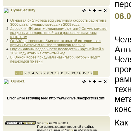
CyberSecurity
06.0
Открытая библиотека egg увеличила скорость расчетов в
3000 раз с помощью метода из 2009 года
Доверили ИИ-агенту ежедневную рутину? Он уже спустил
все деньги на маркетплейсах и разослал спам всем
Чел
контактам
От АЗС до военных объектов: открытый интернет вёл
прямо к системам контроля запасов топлива
Алл
Опубликованы подробности последствий крупнейшей в
2026 году атаки на открытый код
Чел
В Южной Корее придумали навигатор, который водит
пешеходов по тени
про
←
1
2
3
4
5
6
7
8
9
10
11
12
13
14
15
16
→
рам
Ошибка
тех
мет
Error while retriving feed http://www.drive.ru/export/rss.xml
кон
Как
©
Su
fix
.ru
2007-2011
При использовании новостей с сайта,
прямая ссылка на
Su
fix
.ru
обязательна