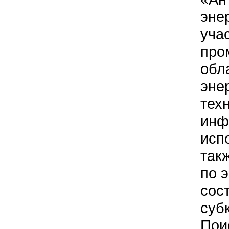
эне
уча
про
обл
эне
тех
инф
исп
так
по 
сос
суб
Пои