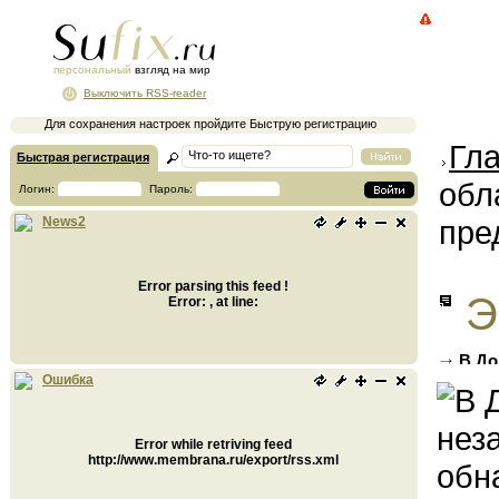
персональный
взгляд на мир
Выключить RSS-reader
Для сохранения настроек пройдите Быструю регистрацию
Гл
Быстрая регистрация
обл
Логин:
Пароль:
пре
News2
Error parsing this feed !
Э
Error: , at line:
В До
обнали
Ошибка
Error while retriving feed
http://www.membrana.ru/export/rss.xml