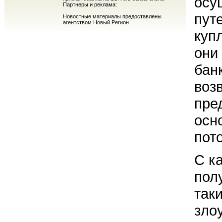
осу
Партнеры и реклама:
пут
Новостные материалы предоставлены
агентством Новый Регион
куп
они
бан
воз
пре
осн
пот
С к
пол
так
зло