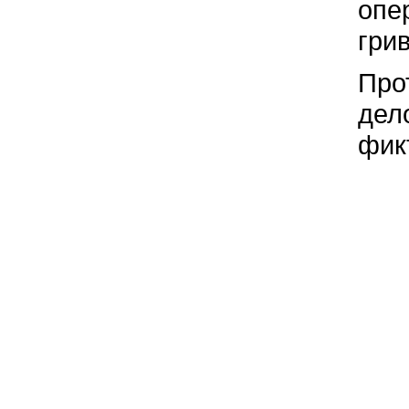
опе
грив
Про
дело
фик