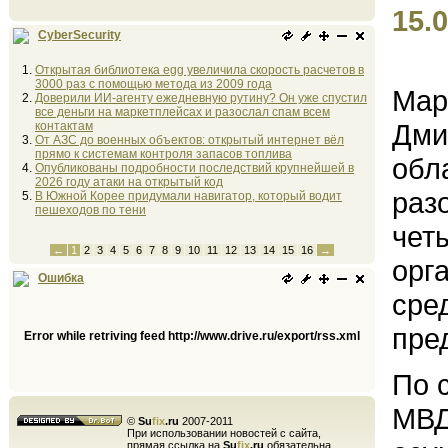
15.0
CyberSecurity
Открытая библиотека egg увеличила скорость расчетов в
3000 раз с помощью метода из 2009 года
Мар
Доверили ИИ-агенту ежедневную рутину? Он уже спустил
все деньги на маркетплейсах и разослал спам всем
Дми
контактам
От АЗС до военных объектов: открытый интернет вёл
прямо к системам контроля запасов топлива
обл
Опубликованы подробности последствий крупнейшей в
2026 году атаки на открытый код
раз
В Южной Корее придумали навигатор, который водит
пешеходов по тени
чет
←
1
2
3
4
5
6
7
8
9
10
11
12
13
14
15
16
→
орг
Ошибка
сре
пре
Error while retriving feed http://www.drive.ru/export/rss.xml
По 
МВД
©
Su
fix
.ru
2007-2011
При использовании новостей с сайта,
прямая ссылка на
Su
fix
.ru
обязательна