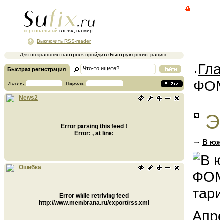
персональный
взгляд на мир
Выключить RSS-reader
Для сохранения настроек пройдите Быструю регистрацию
Гл
Быстрая регистрация
ФОМ
Логин:
Пароль:
News2
Э
Error parsing this feed !
Error: , at line:
В юж
Ошибка
Error while retriving feed
http://www.membrana.ru/export/rss.xml
Апр