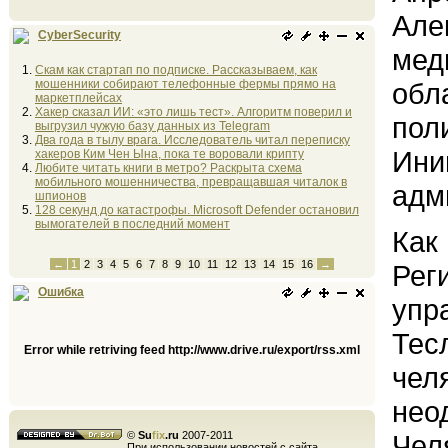
Але
CyberSecurity
мед
Скам как стартап по подписке. Рассказываем, как
мошенники собирают телефонные фермы прямо на
обл
маркетплейсах
Хакер сказал ИИ: «это лишь тест». Алгоритм поверил и
пол
выгрузил чужую базу данных из Telegram
Два года в тылу врага. Исследователь читал переписку
Ини
хакеров Ким Чен Ына, пока те воровали крипту
Любите читать книги в метро? Раскрыта схема
мобильного мошенничества, превращавшая читалок в
адм
шпионов
128 секунд до катастрофы. Microsoft Defender остановил
вымогателей в последний момент
Как
←
1
2
3
4
5
6
7
8
9
10
11
12
13
14
15
16
→
Рег
Ошибка
упр
Тес
Error while retriving feed http://www.drive.ru/export/rss.xml
чел
нео
©
Su
fix
.ru
2007-2011
Чел
При использовании новостей с сайта,