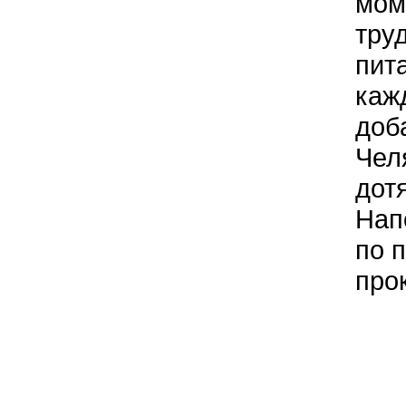
мом
тру
пит
каж
доб
Чел
дот
Нап
по 
про