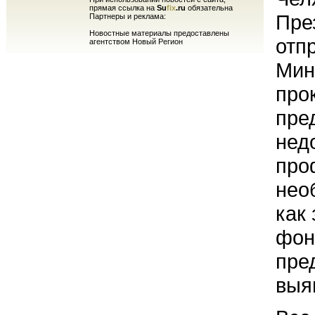
прямая ссылка на
Su
fix
.ru
обязательна
Пре
Партнеры и реклама:
Новостные материалы предоставлены
отп
агентством Новый Регион
Мин
про
пре
нед
про
нео
как
фон
пре
выя