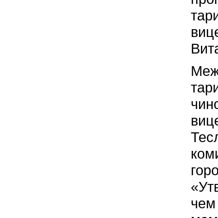
тар
виц
Вит
Меж
тар
чин
виц
Тес
ком
гор
«Ут
чем