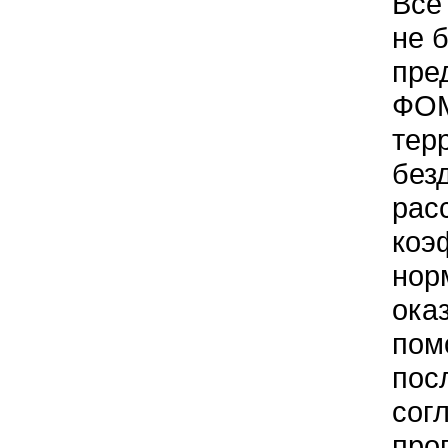
Все
не 
пре
ФОМ
тер
без
рас
коэ
нор
ока
пом
пос
сог
про