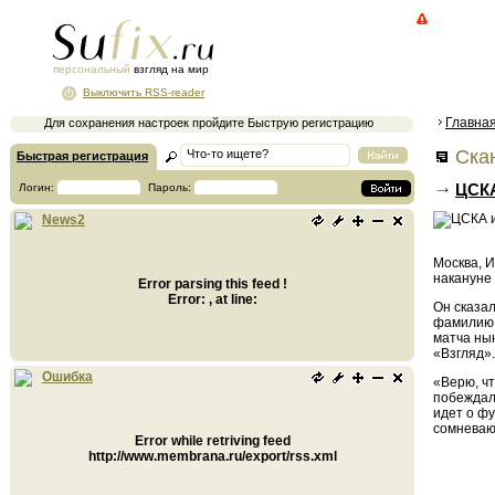
персональный
взгляд на мир
Выключить RSS-reader
Главна
Для сохранения настроек пройдите Быструю регистрацию
Ска
Быстрая регистрация
ЦСКА
Логин:
Пароль:
News2
Москва, И
накануне
Error parsing this feed !
Error: , at line:
Он сказал
фамилию ч
матча нын
«Взгляд».
Ошибка
«Верю, ч
побеждал
идет о фу
сомневаюс
Error while retriving feed
http://www.membrana.ru/export/rss.xml