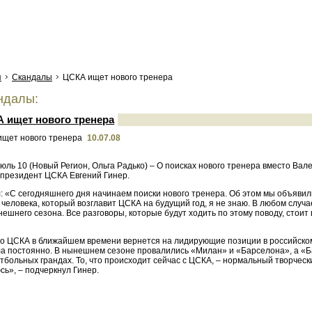
я
Скандалы
ЦСКА ищет нового тренера
ндалы:
 ищет нового тренера
10.07.08
юль 10 (Новый Регион, Ольга Радько) – О поисках нового тренера вместо Вал
 президент ЦСКА Евгений Гинер.
: «С сегодняшнего дня начинаем поиски нового тренера. Об этом мы объявил
еловека, который возглавит ЦСКА на будущий год, я не знаю. В любом случае 
ешнего сезона. Все разговоры, которые будут ходить по этому поводу, стоит
то ЦСКА в ближайшем времени вернется на лидирующие позиции в российском 
а постоянно. В нынешнем сезоне провалились «Милан» и «Барселона», а «Бав
тбольных грандах. То, что происходит сейчас с ЦСКА, – нормальный творчес
ь», – подчеркнул Гинер.