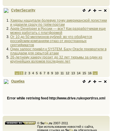
CyberSecurity
Хакеры нащупали болевую точку американской логистики
и ударили сразу по трём портам
Apple Developer в России — все? Как разработчикам еще
можно работать с платформой
От 10 до 50 миллионов рублей: во что обойдется
российским компаниям отказ от иностранных
сертификатов
Один запрос привёл к SYSTEM. Базу Oracle превратили в
плацдарм для скрытой атаки
26-летнему хакеру грозит до 32 лет тюрьмы за один из
крупнейших взломов последних лет
←
1
2
3
4
5
6
7
8
9
10
11
12
13
14
15
16
→
Ошибка
Error while retriving feed http://www.drive.ru/export/rss.xml
©
Su
fix
.ru
2007-2011
При использовании новостей с сайта,
прямая ссылка на
Su
fix
.ru
обязательна