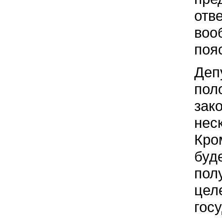
отв
воо
поя
Деп
пол
зак
нес
Кро
буд
пол
цел
гос