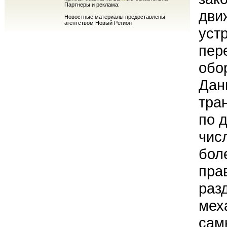
Партнеры и реклама:
дви
Новостные материалы предоставлены
агентством Новый Регион
уст
пер
обо
Дан
тра
по 
чис
бол
пра
раз
мех
сам