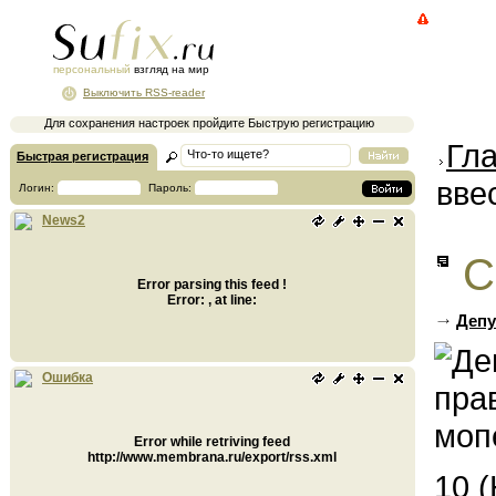
персональный
взгляд на мир
Выключить RSS-reader
Для сохранения настроек пройдите Быструю регистрацию
Гл
Быстрая регистрация
вве
Логин:
Пароль:
News2
С
Error parsing this feed !
Error: , at line:
Депу
Ошибка
Error while retriving feed
http://www.membrana.ru/export/rss.xml
10 