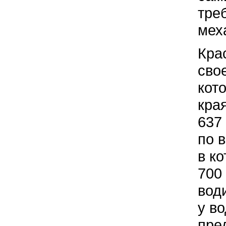
тре
мех
Кра
сво
кот
кра
637
по 
в к
700
вод
у в
пре