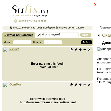
персональный
взгляд на мир
Выключить RSS-reader
Главна
Для сохранения настроек пройдите Быструю регистрацию
Ска
Быстрая регистрация
Днеп
Логин:
Пароль:
News2
Днепропет
произошл
Error parsing this feed !
Error: , at line:
По горяч
было зап
Потерпев
115 УК Ук
Ошибка
Error while retriving feed
http://www.membrana.ru/export/rss.xml