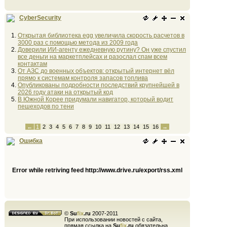
CyberSecurity
Открытая библиотека egg увеличила скорость расчетов в
3000 раз с помощью метода из 2009 года
Доверили ИИ-агенту ежедневную рутину? Он уже спустил
все деньги на маркетплейсах и разослал спам всем
контактам
От АЗС до военных объектов: открытый интернет вёл
прямо к системам контроля запасов топлива
Опубликованы подробности последствий крупнейшей в
2026 году атаки на открытый код
В Южной Корее придумали навигатор, который водит
пешеходов по тени
←
1
2
3
4
5
6
7
8
9
10
11
12
13
14
15
16
→
Ошибка
Error while retriving feed http://www.drive.ru/export/rss.xml
©
Su
fix
.ru
2007-2011
При использовании новостей с сайта,
прямая ссылка на
Su
fix
.ru
обязательна