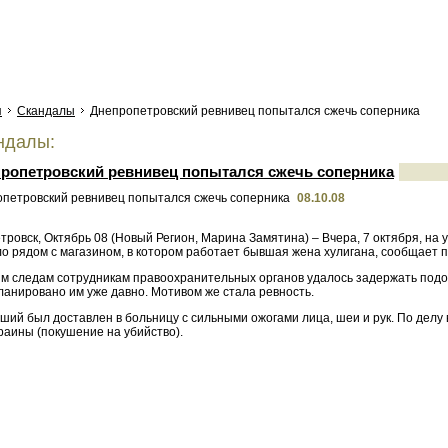
я
Скандалы
Днепропетровский ревнивец попытался сжечь соперника
ндалы:
ропетровский ревнивец попытался сжечь соперника
08.10.08
ровск, Октябрь 08 (Новый Регион, Марина Замятина) – Вчера, 7 октября, на
о рядом с магазином, в котором работает бывшая жена хулигана, сообщает 
им следам сотрудникам правоохранительных органов удалось задержать подоз
ланировано им уже давно. Мотивом же стала ревность.
ший был доставлен в больницу с сильными ожогами лица, шеи и рук. По делу
раины (покушение на убийство).