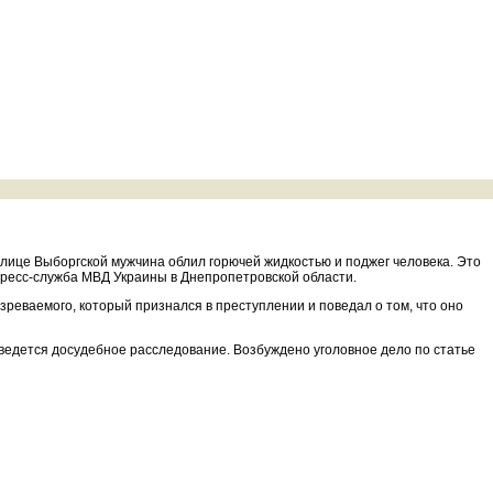
 улице Выборгской мужчина облил горючей жидкостью и поджег человека. Это
пресс-служба МВД Украины в Днепропетровской области.
реваемого, который признался в преступлении и поведал о том, что оно
 ведется досудебное расследование. Возбуждено уголовное дело по статье