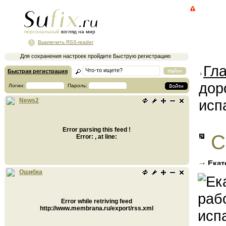
персональный
взгляд на мир
Выключить RSS-reader
Для сохранения настроек пройдите Быструю регистрацию
Гл
Быстрая регистрация
дор
Логин:
Пароль:
исп
News2
Error parsing this feed !
С
Error: , at line:
Екат
гудрон
Ошибка
Error while retriving feed
http://www.membrana.ru/export/rss.xml