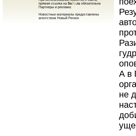
пое
прямая ссылка на
Su
fix
.ru
обязательна
Партнеры и реклама:
Рез
Новостные материалы предоставлены
агентством Новый Регион
авт
про
Раз
гуд
опо
А в
орг
не 
нас
доб
уще