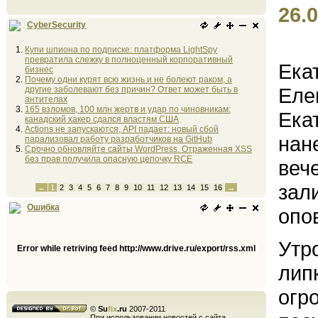
26.0
CyberSecurity
Купи шпиона по подписке: платформа LightSpy
превратила слежку в полноценный корпоративный
Ека
бизнес
Почему одни курят всю жизнь и не болеют раком, а
Еле
другие заболевают без причин? Ответ может быть в
антителах
165 взломов, 100 млн жертв и удар по чиновникам:
Ека
канадский хакер сдался властям США
Actions не запускаются, API падает: новый сбой
нан
парализовал работу разработчиков на GitHub
Срочно обновляйте сайты WordPress. Отраженная XSS
без прав получила опасную цепочку RCE
веч
зал
←
1
2
3
4
5
6
7
8
9
10
11
12
13
14
15
16
→
Ошибка
опо
Утр
Error while retriving feed http://www.drive.ru/export/rss.xml
лип
огр
©
Su
fix
.ru
2007-2011
При использовании новостей с сайта,