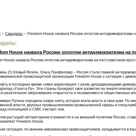
я
Скандалы
Freedom House назвала Россию оплотом антидемократизма н
ндалы:
dom House назвала Россию оплотом антидемократизма на п
юнь 23 (Новый Регион, Ольга Панфилова) – Россия стала главной антидемокр
американской правозащитной организации Freedom House о ситуации с демок
нефть в последнее время «явно коррелируют с резко деградирующими демокра
доклад «Газета.Ру». Эти страны базируют свое развитие на энергетических р
ся разительное сворачивание открытости и независимости общественных инст
мира Путина породила новую элиту, которая взяла власть в свои руки. По м
твенной власти, крупных промышленников промышленной сферы и спецслужб. 
 над оппозицией и СМИ, считают они.
 тем растущий авторитаризм отражается и на внешней политике России, став
 заявляет Freedom House.
ная ситуация, по мнению американских правозащитников, складывается в Ка