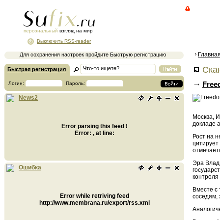
персональный
взгляд на мир
Выключить RSS-reader
Главна
Для сохранения настроек пройдите Быструю регистрацию
Ска
Быстрая регистрация
Free
Логин:
Пароль:
News2
Москва, И
докладе 
Error parsing this feed !
Error: , at line:
Рост на 
цитирует 
отмечает
Эра Влади
Ошибка
государс
контроля
Вместе с
Error while retriving feed
соседям,
http://www.membrana.ru/export/rss.xml
Аналогич