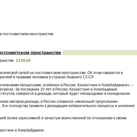
а постсоветском пространстве
остсоветском пространстве
23.06.08
атической силой на постсоветском пространстве. Об этом говорится в
ратией и правами человека в странах бывшего СССР.
тическими процессами, особенно в России, Казахстане и Азербайджане», –
есурсах. За последние 10 лет в России, Казахстане и Азербаджане
итутов, говорится в докладе, который будет обнародован в понедельник.
нению авторов доклада, в России сложился «железный треугольник»
Его господство привело к деградации избирательного процесса и усиления
шей более агрессивной и зачастую воинственной по отношению к своим
захстане и Азербайджане.