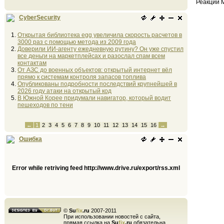
Реакции 
CyberSecurity
Открытая библиотека egg увеличила скорость расчетов в
3000 раз с помощью метода из 2009 года
Доверили ИИ-агенту ежедневную рутину? Он уже спустил
все деньги на маркетплейсах и разослал спам всем
контактам
От АЗС до военных объектов: открытый интернет вёл
прямо к системам контроля запасов топлива
Опубликованы подробности последствий крупнейшей в
2026 году атаки на открытый код
В Южной Корее придумали навигатор, который водит
пешеходов по тени
←
1
2
3
4
5
6
7
8
9
10
11
12
13
14
15
16
→
Ошибка
Error while retriving feed http://www.drive.ru/export/rss.xml
©
Su
fix
.ru
2007-2011
При использовании новостей с сайта,
прямая ссылка на
Su
fix
.ru
обязательна