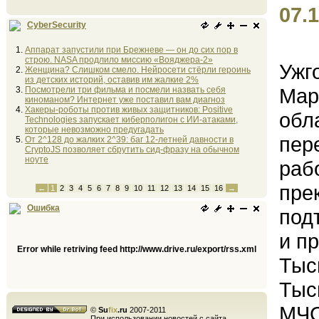
07.1
CyberSecurity
Аппарат запустили при Брежневе — он до сих пор в
строю. NASA продлило миссию «Вояджера-2»
Ужг
Женщина? Слишком смело. Нейросети стёрли героинь
из детских историй, оставив им жалкие 2%
Мар
Посмотрели три фильма и посмели назвать себя
киноманом? Интернет уже поставил вам диагноз
Хакеры-роботы против живых защитников: Positive
обл
Technologies запускает киберполигон с ИИ-атаками,
которые невозможно предугадать
пер
От 2^128 до жалких 2^39: баг 12-летней давности в
CryptoJS позволяет сбрутить сид-фразу на обычном
ноуте
раб
пре
←
1
2
3
4
5
6
7
8
9
10
11
12
13
14
15
16
→
Ошибка
под
и п
Error while retriving feed http://www.drive.ru/export/rss.xml
Тыс
Тыс
МЧС
©
Su
fix
.ru
2007-2011
При использовании новостей с сайта,