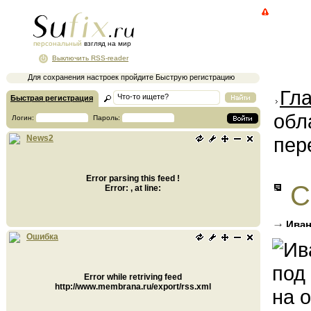
персональный
взгляд на мир
Выключить RSS-reader
Для сохранения настроек пройдите Быструю регистрацию
Гл
Быстрая регистрация
обл
Логин:
Пароль:
пер
News2
Error parsing this feed !
С
Error: , at line:
Иван
на осо
Ошибка
Error while retriving feed
http://www.membrana.ru/export/rss.xml