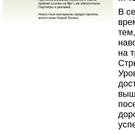
прямая ссылка на
Su
fix
.ru
обязательна
Партнеры и реклама:
В с
Новостные материалы предоставлены
агентством Новый Регион
вре
тем
нав
на 
Стр
Уро
дос
выш
пос
дор
усп