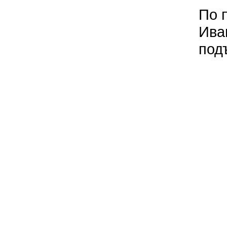
По 
Ива
под