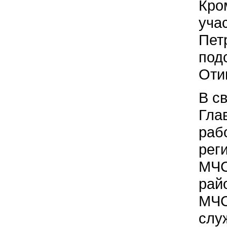
Кро
уча
Пет
под
Оти
В с
Гла
раб
рег
МЧС
рай
МЧС
слу