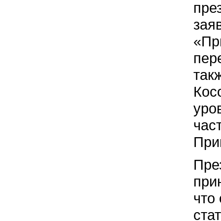
пре
заяв
«Пр
пер
так
Кос
уро
час
При
Пре
при
что
ста