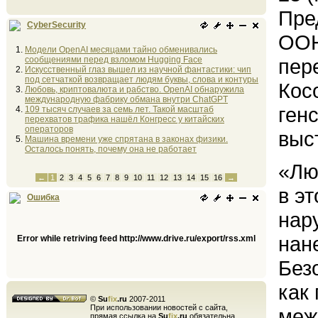
Пре
CyberSecurity
ООН
Модели OpenAI месяцами тайно обменивались
сообщениями перед взломом Hugging Face
пер
Искусственный глаз вышел из научной фантастики: чип
под сетчаткой возвращает людям буквы, слова и контуры
Кос
Любовь, криптовалюта и рабство. OpenAI обнаружила
международную фабрику обмана внутри ChatGPT
ген
109 тысяч случаев за семь лет. Такой масштаб
перехватов трафика нашёл Конгресс у китайских
операторов
выс
Машина времени уже спрятана в законах физики.
Осталось понять, почему она не работает
«Лю
←
1
2
3
4
5
6
7
8
9
10
11
12
13
14
15
16
→
в э
Ошибка
нар
нан
Error while retriving feed http://www.drive.ru/export/rss.xml
Без
как
©
Su
fix
.ru
2007-2011
При использовании новостей с сайта,
меж
прямая ссылка на
Su
fix
.ru
обязательна