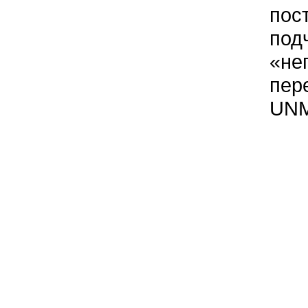
пос
под
«не
пер
UNM