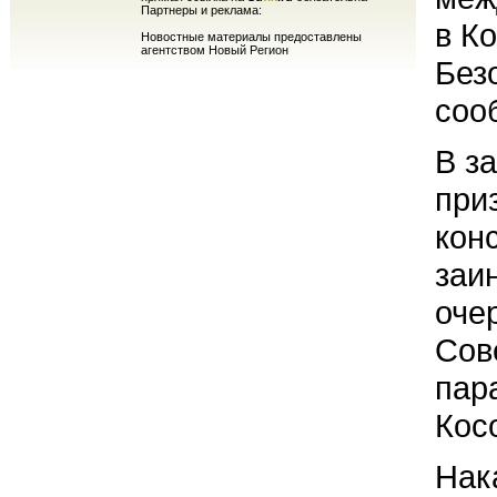
Партнеры и реклама:
в К
Новостные материалы предоставлены
агентством Новый Регион
Безо
соо
В з
при
кон
заи
оче
Сов
пар
Кос
Нак