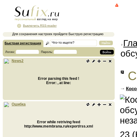
персональный
взгляд на мир
Выключить RSS-reader
Для сохранения настроек пройдите Быструю регистрацию
Гл
Быстрая регистрация
обс
Логин:
Пароль:
News2
С
Error parsing this feed !
Error: , at line:
Косо
Ошибка
Error while retriving feed
http://www.membrana.ru/export/rss.xml
23 