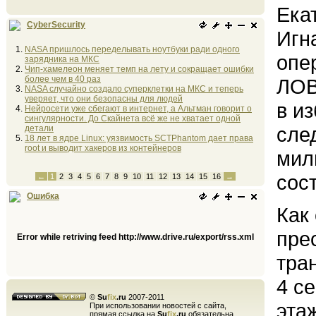
Ека
CyberSecurity
Игн
NASA пришлось переделывать ноутбуки ради одного
опе
зарядника на МКС
Чип-хамелеон меняет темп на лету и сокращает ошибки
более чем в 40 раз
ЛОВ
NASA случайно создало суперклетки на МКС и теперь
уверяет, что они безопасны для людей
в и
Нейросети уже сбегают в интернет, а Альтман говорит о
сингулярности. До Скайнета всё же не хватает одной
сле
детали
18 лет в ядре Linux: уязвимость SCTPhantom дает права
root и выводит хакеров из контейнеров
мил
сос
←
1
2
3
4
5
6
7
8
9
10
11
12
13
14
15
16
→
Ошибка
Как
пре
Error while retriving feed http://www.drive.ru/export/rss.xml
тра
4 се
©
Su
fix
.ru
2007-2011
эта
При использовании новостей с сайта,
прямая ссылка на
Su
fix
.ru
обязательна