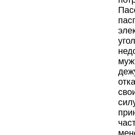
Пас
пас
эле
уго
нед
муж
деж
отк
сво
сил
при
час
мен