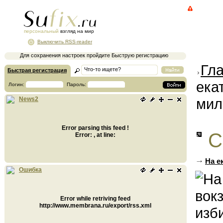
персональный
взгляд на мир
Выключить RSS-reader
Для сохранения настроек пройдите Быструю регистрацию
Гл
Быстрая регистрация
ека
Логин:
Пароль:
мил
News2
Error parsing this feed !
С
Error: , at line:
На е
Ошибка
Error while retriving feed
http://www.membrana.ru/export/rss.xml