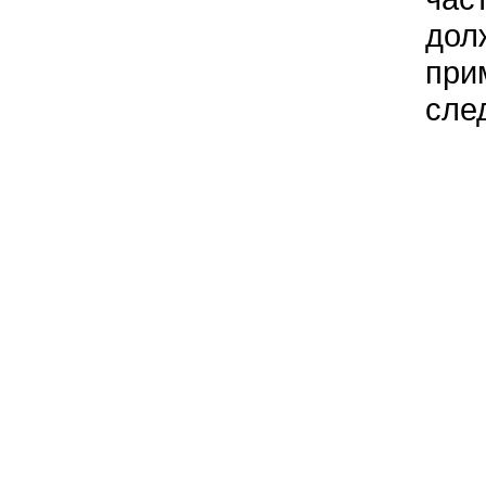
дол
при
сле