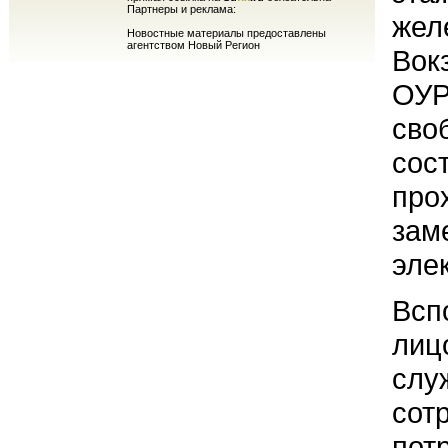
Партнеры и реклама:
жел
Новостные материалы предоставлены
агентством Новый Регион
Вок
ОУР
сво
сос
про
зам
эле
Всп
лиц
слу
сот
пот