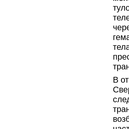
тул
тел
чер
гем
тел
пре
тра
В о
Све
сле
тра
воз
час