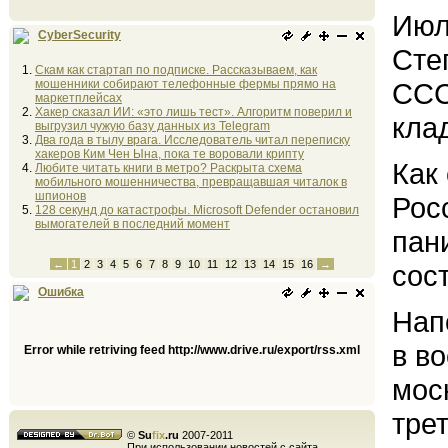
Июл
CyberSecurity
Сте
Скам как стартап по подписке. Рассказываем, как
мошенники собирают телефонные фермы прямо на
ССС
маркетплейсах
Хакер сказал ИИ: «это лишь тест». Алгоритм поверил и
кла
выгрузил чужую базу данных из Telegram
Два года в тылу врага. Исследователь читал переписку
хакеров Ким Чен Ына, пока те воровали крипту
Как
Любите читать книги в метро? Раскрыта схема
мобильного мошенничества, превращавшая читалок в
шпионов
Рос
128 секунд до катастрофы. Microsoft Defender остановил
вымогателей в последний момент
пан
←
1
2
3
4
5
6
7
8
9
10
11
12
13
14
15
16
→
сос
Ошибка
Нап
в в
Error while retriving feed http://www.drive.ru/export/rss.xml
мос
тре
©
Su
fix
.ru
2007-2011
При использовании новостей с сайта,