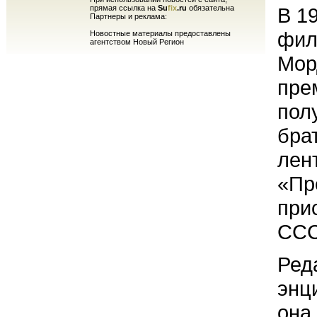
прямая ссылка на
Su
fix
.ru
обязательна
В 1
Партнеры и реклама:
фил
Новостные материалы предоставлены
агентством Новый Регион
Мор
пре
пол
бра
лен
«Пр
при
ССС
Ред
энц
она