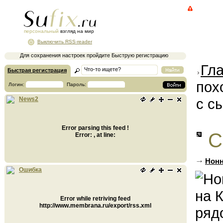
персональный
взгляд на мир
Выключить RSS-reader
Для сохранения настроек пройдите Быструю регистрацию
Гл
Быстрая регистрация
пох
Логин:
Пароль:
с с
News2
Error parsing this feed !
С
Error: , at line:
Нонн
Ошибка
Error while retriving feed
http://www.membrana.ru/export/rss.xml