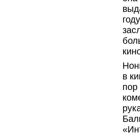
выд
год
зас
бол
кин
Нон
в к
пор
ком
рук
Бал
«Ин