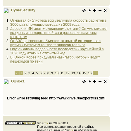
CyberSecurity
Открытая библиотека egg увеличила скорость расчетов в
3000 раз с помощью метода из 2009 года
Доверили ИИ-агенту ежедневную рутину? Он уже спустил
все деньги на маркетплейсах и разослал спам всем
контактам
От АЗС до военных объектов: открытый интернет вёл
прямо к системам контроля запасов топлива
Опубликованы подробности последствий крупнейшей в
2026 году атаки на открытый код
В Южной Корее придумали навигатор, который водит
пешеходов по тени
←
1
2
3
4
5
6
7
8
9
10
11
12
13
14
15
16
→
Ошибка
Error while retriving feed http://www.drive.ru/export/rss.xml
©
Su
fix
.ru
2007-2011
При использовании новостей с сайта,
прямая ссылка на
Su
fix
.ru
обязательна