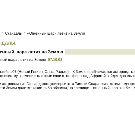
я
Скандалы
«Огненный шар» летит на Землю
ндалы:
енный шар» летит на Землю
07.10.08
Октябрь 07 (Новый Регион, Ольга Радько) – К Земле приближается астероид,
осковскому времени в плотные слои атмосферы над Африкой войдет довольно 
 астронома из Гарвардского университета Тимоти Спара, «мы хотим подчеркн
сти Земли долетят какие-либо обломки, но зрелище – огненный шар в небе –