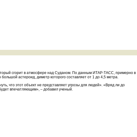
 который сгорит в атмосфере над Суданом. По данным ИТАР-ТАСС, примерно в
большой астероид, диметр которого составляет от 1 до 4,5 метра.
уть, что этот объект не представляет угрозы для людей». «Вряд ли до
 будет впечатляющим», – добавил ученый.