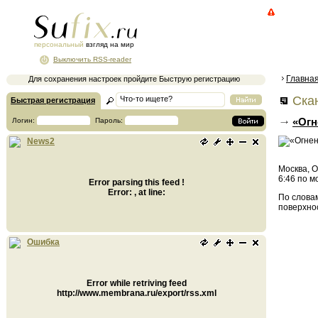
персональный
взгляд на мир
Выключить RSS-reader
Главна
Для сохранения настроек пройдите Быструю регистрацию
Ска
Быстрая регистрация
«Огн
Логин:
Пароль:
News2
Москва, 
6:46 по м
Error parsing this feed !
Error: , at line:
По словам
поверхно
Ошибка
Error while retriving feed
http://www.membrana.ru/export/rss.xml