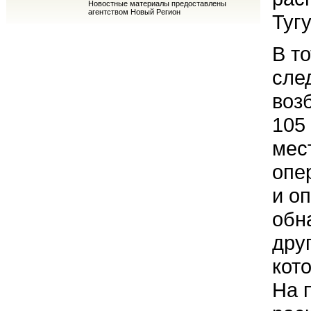
Новостные материалы предоставлены
агентством Новый Регион
Туг
В т
сле
воз
105
мес
опе
и о
обн
дру
кот
На 