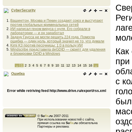
Све
CyberSecurity
Рег
Вашингтон, Москва и Пекин создают союз и выступают
против глобальных криминальных сетей
лаг
ИИ написал геном вируса с нуля. Его собрали в
лаборатории — и он заработал
мол
Задачу Гаусса не могли решить 224 года. Помогла
ошибка — один ноль, который значил не то, что думали
Kimi K3 против песочницы: 1:0 в пользу ИИ
Как
Windscribe представила deGDID — скрипт для удаления
и блокировки GDID в Windows
при
←
1
2
3
4
5
6
7
8
9
10
11
12
13
14
15
16
→
обл
Ошибка
с к
гол
Error while retriving feed http://www.drive.ru/export/rss.xml
был
мас
©
Su
fix
.ru
2007-2011
озд
При использовании новостей с сайта,
прямая ссылка на
Su
fix
.ru
обязательна
Партнеры и реклама:
рас