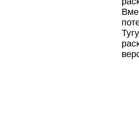
рас
Вме
пот
Туг
рас
вер