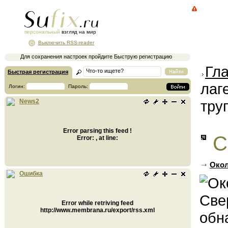
персональный
взгляд на мир
Выключить RSS-reader
Для сохранения настроек пройдите Быструю регистрацию
Гл
Быстрая регистрация
лаг
Логин:
Пароль:
тру
News2
Error parsing this feed !
С
Error: , at line:
Окол
Ошибка
Error while retriving feed
http://www.membrana.ru/export/rss.xml