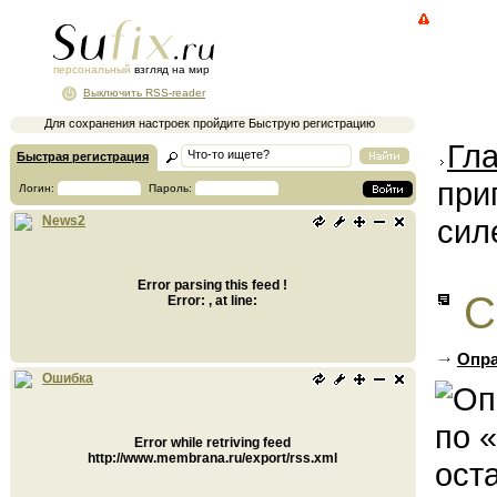
персональный
взгляд на мир
Выключить RSS-reader
Для сохранения настроек пройдите Быструю регистрацию
Гл
Быстрая регистрация
при
Логин:
Пароль:
сил
News2
Error parsing this feed !
С
Error: , at line:
Опра
Ошибка
Error while retriving feed
http://www.membrana.ru/export/rss.xml