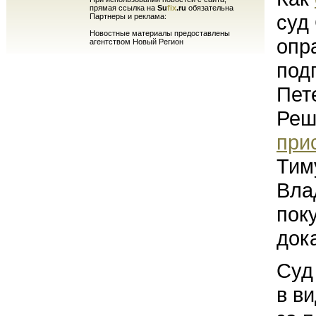
прямая ссылка на
Su
fix
.ru
обязательна
суд
Партнеры и реклама:
Новостные материалы предоставлены
опр
агентством Новый Регион
под
Пет
Реш
при
Тим
Вла
пок
док
Суд
в в