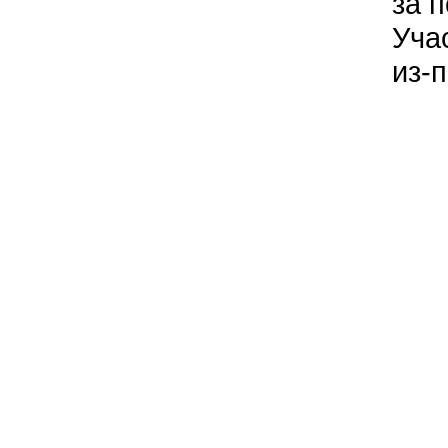
за 
Уча
из-