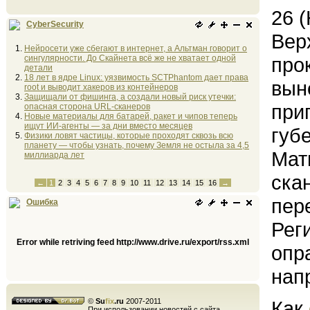
26 
CyberSecurity
Вер
Нейросети уже сбегают в интернет, а Альтман говорит о
сингулярности. До Скайнета всё же не хватает одной
про
детали
18 лет в ядре Linux: уязвимость SCTPhantom дает права
вын
root и выводит хакеров из контейнеров
Защищали от фишинга, а создали новый риск утечки:
при
опасная сторона URL-сканеров
Новые материалы для батарей, ракет и чипов теперь
ищут ИИ-агенты — за дни вместо месяцев
губ
Физики ловят частицы, которые проходят сквозь всю
планету — чтобы узнать, почему Земля не остыла за 4,5
Мат
миллиарда лет
ска
←
1
2
3
4
5
6
7
8
9
10
11
12
13
14
15
16
→
пер
Ошибка
Рег
Error while retriving feed http://www.drive.ru/export/rss.xml
опр
нап
©
Su
fix
.ru
2007-2011
Как
При использовании новостей с сайта,