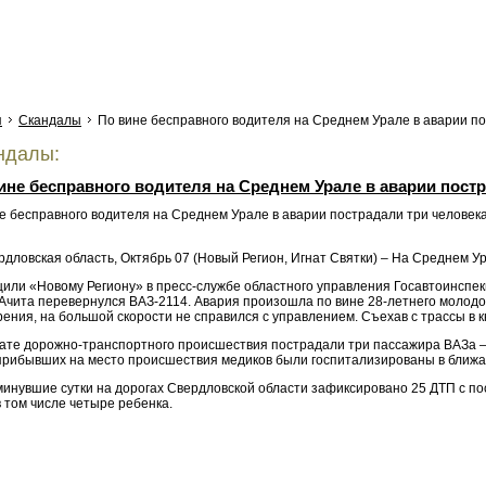
я
Скандалы
По вине бесправного водителя на Среднем Урале в аварии по
ндалы:
ине бесправного водителя на Среднем Урале в аварии пост
рдловская область, Октябрь 07 (Новый Регион, Игнат Святки) – На Среднем 
или «Новому Региону» в пресс-службе областного управления Госавтоинспекц
Ачита перевернулся ВАЗ-2114. Авария произошла по вине 28-летнего молодог
ения, на большой скорости не справился с управлением. Съехав с трассы в к
ате дорожно-транспортного происшествия пострадали три пассажира ВАЗа – 2
прибывших на место происшествия медиков были госпитализированы в ближ
 минувшие сутки на дорогах Свердловской области зафиксировано 25 ДТП с п
в том числе четыре ребенка.