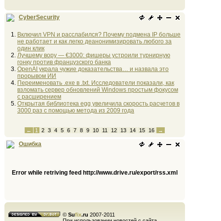
CyberSecurity
Включил VPN и расслабился? Почему подмена IP больше
не работает и как легко деанонимизировать любого за
один клик
Лучшему вору — €3000: фишеры устроили турнирную
гонку против французского банка
OpenAI украла чужие доказательства… и назвала это
прорывом ИИ
Переименовать .exe в .txt. Исследователи показали, как
взломать сервер обновлений Windows простым фокусом
с расширением
Открытая библиотека egg увеличила скорость расчетов в
3000 раз с помощью метода из 2009 года
←
1
2
3
4
5
6
7
8
9
10
11
12
13
14
15
16
→
Ошибка
Error while retriving feed http://www.drive.ru/export/rss.xml
©
Su
fix
.ru
2007-2011
При использовании новостей с сайта,