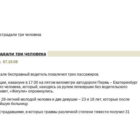
страдали три человека
радали три человека
07.10.08
Урале бесправный водитель покалечил трех пассажиров.
ии, накануне в 17.00 на пятом километре автодороги Пермь – Екатеринбург
о человека, который, находясь за рулем легковушки без водительского
ювет, «Жигули» опрокинулись.
8-летний молодой человек и две девушки – 23 и 18 лет, которые после
айшую больницу.
острадавшими, в которых травмы различной степени тяжести получил 31