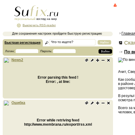
персональный
взгляд на мир
Выключить RSS-reader
Главна
Для сохранения настроек пройдите Быструю регистрацию
Ска
Быстрая регистрация
По в
Логин:
Пароль:
News2
Ачит, Све
Error parsing this feed !
Как сообщ
Error: , at line:
в районе 
удостовер
В результ
осмотра 
Ошибка
Всего за
человек, 
Error while retriving feed
http://www.membrana.ru/export/rss.xml