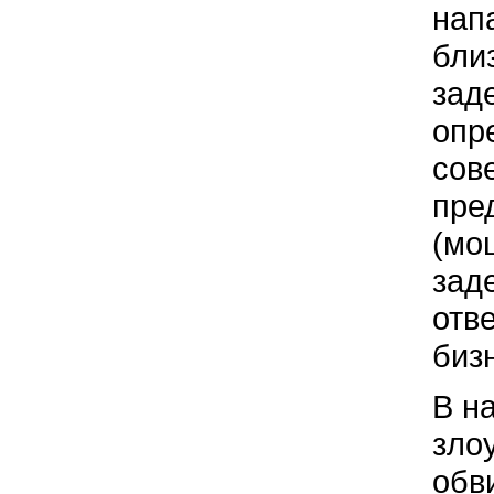
нап
бли
зад
опр
сов
пре
(мо
зад
отв
биз
В н
зло
обв