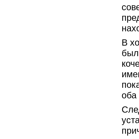
сов
пре
нах
В х
был
коч
име
пок
оба
Сле
уст
при