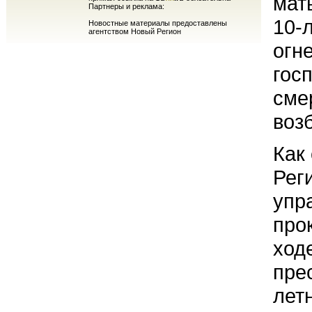
мат
Партнеры и реклама:
10-
Новостные материалы предоставлены
агентством Новый Регион
огн
гос
сме
воз
Как
Рег
упр
про
ход
пре
летн