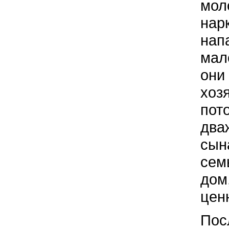
мол
нар
нап
мал
они
хоз
пот
два
сын
сем
дом,
цен
Пос