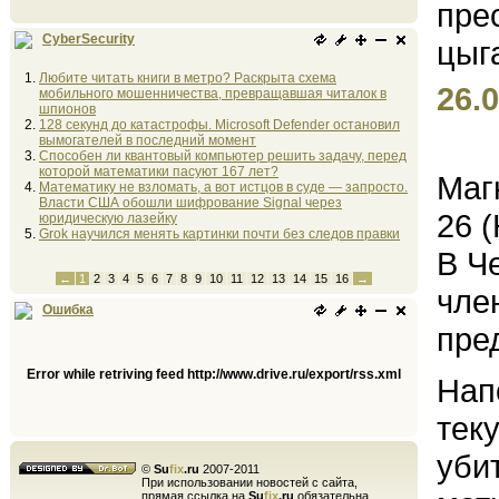
CyberSecurity
Любите читать книги в метро? Раскрыта схема
26.0
мобильного мошенничества, превращавшая читалок в
шпионов
128 секунд до катастрофы. Microsoft Defender остановил
вымогателей в последний момент
Способен ли квантовый компьютер решить задачу, перед
которой математики пасуют 167 лет?
Маг
Математику не взломать, а вот истцов в суде — запросто.
Власти США обошли шифрование Signal через
26 
юридическую лазейку
Grok научился менять картинки почти без следов правки
В Ч
←
1
2
3
4
5
6
7
8
9
10
11
12
13
14
15
16
→
чле
Ошибка
пре
Error while retriving feed http://www.drive.ru/export/rss.xml
Нап
тек
уби
©
Su
fix
.ru
2007-2011
При использовании новостей с сайта,
прямая ссылка на
Su
fix
.ru
обязательна