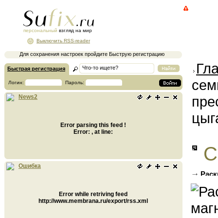
персональный
взгляд на мир
Выключить RSS-reader
Для сохранения настроек пройдите Быструю регистрацию
Гл
Быстрая регистрация
сем
Логин:
Пароль:
пре
News2
цыг
Error parsing this feed !
Error: , at line:
С
Ошибка
Раск
престу
Error while retriving feed
http://www.membrana.ru/export/rss.xml