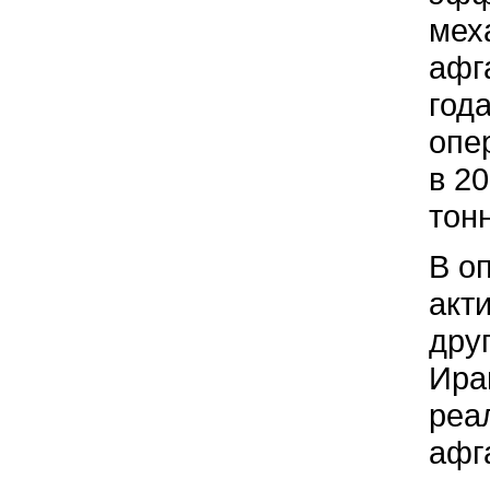
мех
афг
год
опе
в 2
тон
В о
акт
дру
Ира
реа
афг