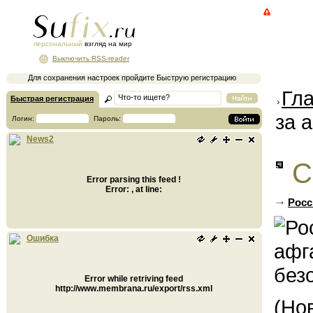
персональный
взгляд на мир
Выключить RSS-reader
Для сохранения настроек пройдите Быструю регистрацию
Гл
Быстрая регистрация
за 
Логин:
Пароль:
News2
С
Error parsing this feed !
Error: , at line:
Росс
Ошибка
Error while retriving feed
http://www.membrana.ru/export/rss.xml
(Но