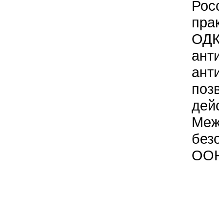
Рос
пра
ОДК
ант
ант
поз
дей
Меж
без
ООН