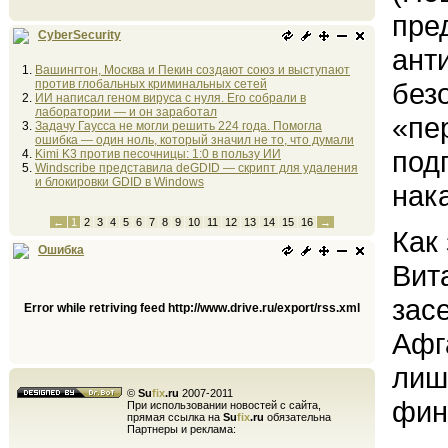
пре
CyberSecurity
ант
Вашингтон, Москва и Пекин создают союз и выступают
против глобальных криминальных сетей
без
ИИ написал геном вируса с нуля. Его собрали в
лаборатории — и он заработал
«пе
Задачу Гаусса не могли решить 224 года. Помогла
ошибка — один ноль, который значил не то, что думали
под
Kimi K3 против песочницы: 1:0 в пользу ИИ
Windscribe представила deGDID — скрипт для удаления
и блокировки GDID в Windows
нак
←
1
2
3
4
5
6
7
8
9
10
11
12
13
14
15
16
→
Как
Ошибка
Вит
зас
Error while retriving feed http://www.drive.ru/export/rss.xml
Афг
лиш
©
Su
fix
.ru
2007-2011
фин
При использовании новостей с сайта,
прямая ссылка на
Su
fix
.ru
обязательна
Партнеры и реклама: