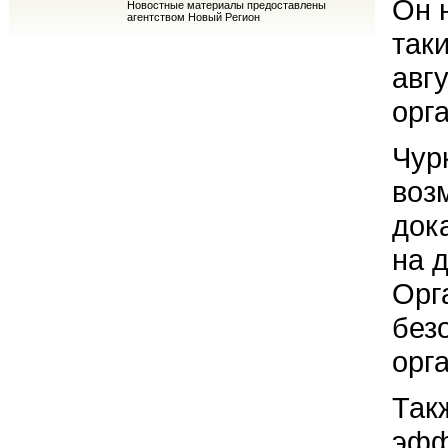
Он 
Новостные материалы предоставлены
агентством Новый Регион
так
авг
орг
Чур
воз
док
на 
Орг
без
орг
Так
эфф